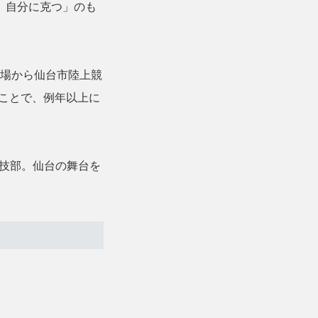
、自分に克つ」のも
場から仙台市陸上競
たことで、例年以上に
技部。仙台の舞台を