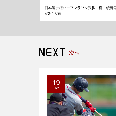
日本選手権ハーフマラソン競歩 柳井綾音
が2位入賞
19
Oct