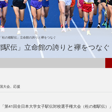
「杜の都駅伝」立命館の誇りと襷をつなぐ
都駅伝」立命館の誇りと襷をつなぐ
国大会
応援
、「第41回全日本大学女子駅伝対校選手権大会（杜の都駅伝）