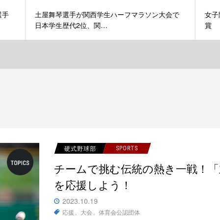
選手
土屋舞琴選手が関西学生ハーフマラソン大会で
女子
日本学生歴代2位、関…
賞
硬式野球部
SPORTS
チームで挑む伝統の熱き一戦！「
を応援しよう！
2023.10.19
応援
大会
体育会公認団体