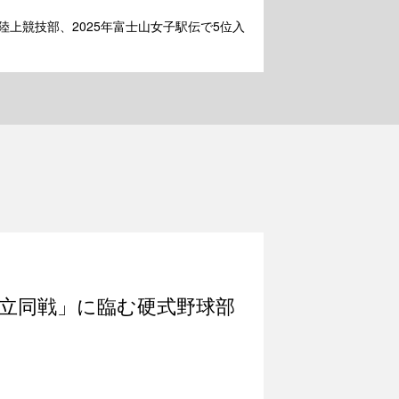
陸上競技部、2025年富士山女子駅伝で5位入
立同戦」に臨む硬式野球部