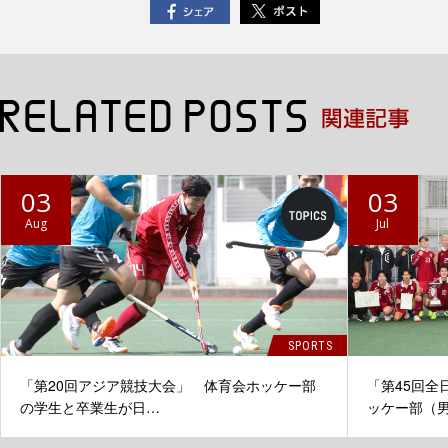
03
03
Aug
Jul
SPORTS
「第20回アジア競技大会」 体育会ホッケー部
「第45回全
の学生と卒業生が日…
ッケー部（