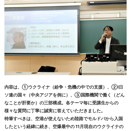
内容は、①ウクライナ（紛争・危機の中での支援）、②l日
ソ連の国々（中央アジアを例に）、③国際機関で働く（どん
なことが肝要か）の三部構成。各テーマ毎に受講生からの
様々な質問に丁寧に誠実に答えていただきました。
特筆すべきは、空港が使えないため陸路でモルドバから入国
したという経緯に続き、空爆最中の 11月現在のウクライナの