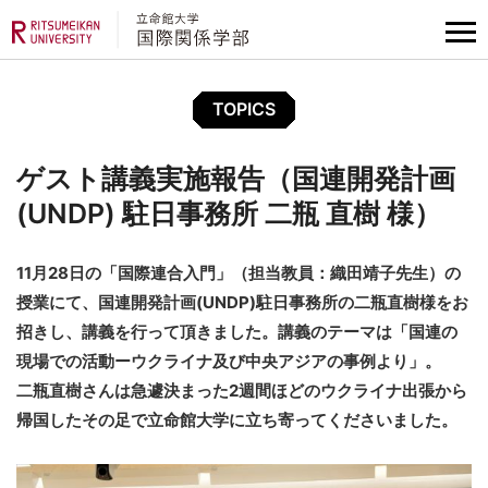
TOPICS
ゲスト講義実施報告（国連開発計画
(UNDP) 駐日事務所 二瓶 直樹 様）
11月28日の「国際連合入門」（担当教員：織田靖子先生）の
授業にて、国連開発計画(UNDP)駐日事務所の二瓶直樹様をお
招きし、講義を行って頂きました。講義のテーマは「国連の
現場での活動ーウクライナ及び中央アジアの事例より」。
二瓶直樹さんは急遽決まった2週間ほどのウクライナ出張から
帰国したその足で立命館大学に立ち寄ってくださいました。