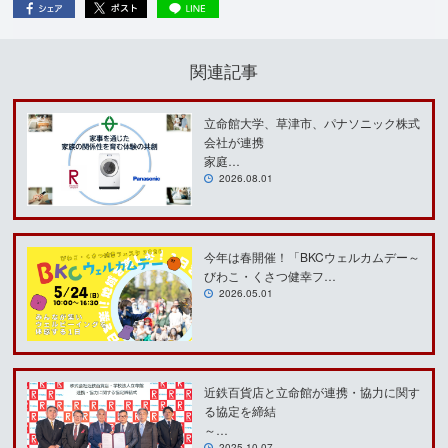
関連記事
立命館大学、草津市、パナソニック株式
会社が連携
家庭…
2026.08.01
今年は春開催！「BKCウェルカムデー～
びわこ・くさつ健幸フ…
2026.05.01
近鉄百貨店と立命館が連携・協力に関す
る協定を締結
～…
2025.10.07