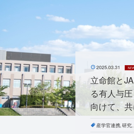
2025.03.31
NE
立命館とJ
る有人与圧
向けて、共
産学官連携
研究