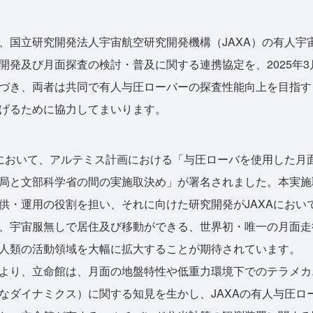
国立研究開発法人宇宙航空研究開発機構（JAXA）の有人宇
開発及び月面探査の検討・普及に関する連携協定を、2025年3
づき、両者は共同で有人与圧ローバーの探査性能向上を目指す
げるために協力してまいります。
おいて、アルテミス計画における「与圧ローバを使用した月
局と文部科学省の間の実施取決め」が署名されました。本実施
供・運用の役割を担い、それに向けた研究開発がJAXAにおい
、宇宙服無しで居住及び移動ができる、世界初・唯一の月面走
人類の活動領域を大幅に拡大することが期待されています。
より、立命館は、月面の地盤特性や低重力環境下でのテラメカ
なダイナミクス）に関する知見を生かし、JAXAの有人与圧ロ