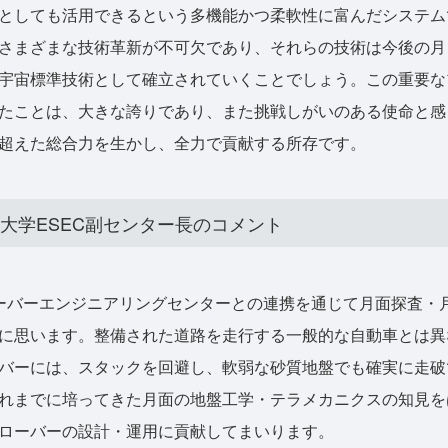
としても活用できるという多機能かつ柔軟性に富んだシステム
さまざまな技術革新が不可欠であり、それらの技術は今後の月
宇宙標準技術として確立されていくことでしょう。この重要な
たことは、大きな誇りであり、また挑戦しがいのある使命と感じ
超えた総合力を生かし、全力で貢献する所存です。
館大学ESEC副センター長のコメント
ーバーエンジニアリングセンターとの連携を通じて月面探査・
に思います。整備された道路を走行する一般的な自動車とは異
バーには、スタックを回避し、軟弱な砂質地盤でも確実に走破
れまでに培ってきた月面の地盤工学・テラメカニクスの知見をは
ローバーの設計・運用に貢献してまいります。