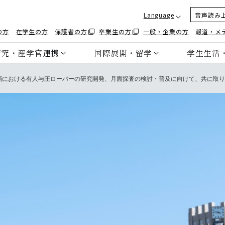
Language
音声読み
の方
在学生の方
保護者の方
卒業生の方
一般・企業の方
報道・メ
研究・産学官連携
国際展開・留学
学生生活
計画における有人与圧ローバーの研究開発、月面探査の検討・普及に向けて、共に取