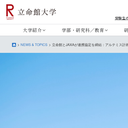
受験生
大学紹介
学部・研究科／教育
NEWS & TOPICS
立命館とJAXAが連携協定を締結：アルテミス