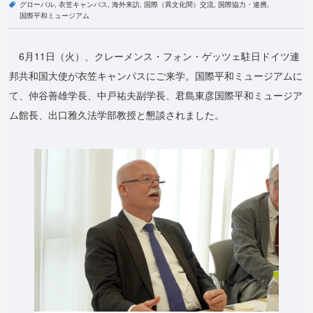
グローバル
衣笠キャンパス
海外来訪
国際（異文化間）交流
国際協力・連携
国際平和ミュージアム
6月11日（火）、クレーメンス・フォン・ゲッツェ駐日ドイツ連
邦共和国大使が衣笠キャンパスにご来学。国際平和ミュージアムに
て、仲谷善雄学長、中戸祐夫副学長、君島東彦国際平和ミュージア
ム館長、出口雅久法学部教授と懇談されました。