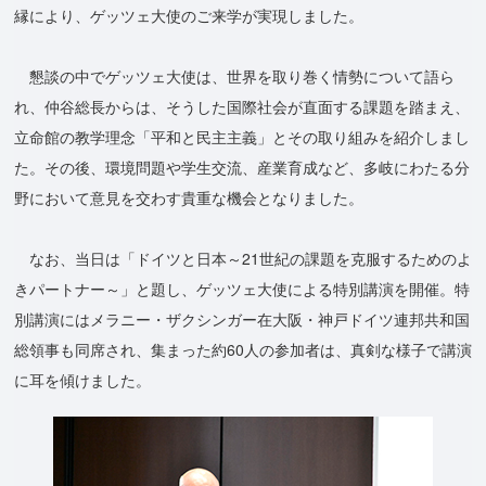
縁により、ゲッツェ大使のご来学が実現しました。
懇談の中でゲッツェ大使は、世界を取り巻く情勢について語ら
れ、仲谷総長からは、そうした国際社会が直面する課題を踏まえ、
立命館の教学理念「平和と民主主義」とその取り組みを紹介しまし
た。その後、環境問題や学生交流、産業育成など、多岐にわたる分
野において意見を交わす貴重な機会となりました。
なお、当日は「ドイツと日本～21世紀の課題を克服するためのよ
きパートナー～」と題し、ゲッツェ大使による特別講演を開催。特
別講演にはメラニー・ザクシンガー在大阪・神戸ドイツ連邦共和国
総領事も同席され、集まった約60人の参加者は、真剣な様子で講演
に耳を傾けました。