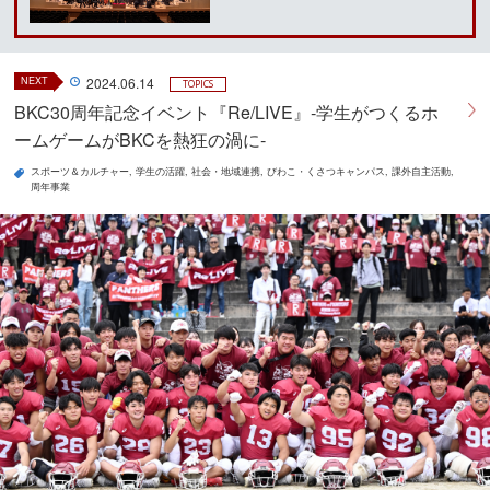
NEXT
2024.06.14
TOPICS
BKC30周年記念イベント『Re/LIVE』‐学生がつくるホ
ームゲームがBKCを熱狂の渦に‐
スポーツ＆カルチャー
学生の活躍
社会・地域連携
びわこ・くさつキャンパス
課外自主活動
周年事業