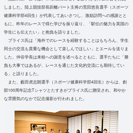
しました。陸上競技部長距離パート主将の荒田悠良選手（スポーツ
健康科学部4回生）が代表してあいさつし、激励訪問への感謝とと
もに、昨年のレースで得た学びを振り返り、「駅伝の魅力を英国の
学生にも伝えたい」と抱負を語りました。
ブライス氏は「海外でのレースを経験することはもちろん、学生
同士の交流も貴重な機会として楽しんでほしい」とエールを送りま
した。仲谷学長は来校への謝意を述べるとともに、選手たちに「勝
負も大事ではあるが、レースを通じた文化的交流にも期待してい
る」と語りました。
また、藪田虎志朗選手（スポーツ健康科学部4回生）からは、創
部100周年記念Tシャツとたすきがブライス氏に贈呈され、和やか
な雰囲気のなかで記念撮影が行われました。