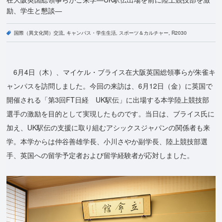
励、学生と懇談―
国際（異文化間）交流
キャンパス・学生生活
スポーツ＆カルチャー
R2030
6月4日（木）、マイケル・ブライス在大阪英国総領事らが朱雀キ
ャンパスを訪問しました。今回の来訪は、6月12日（金）に英国で
開催される「第3回FT日経 UK駅伝」に出場する本学陸上競技部
選手の激励を目的として実現したものです。当日は、ブライス氏に
加え、UK駅伝の支援に取り組むアシックスジャパンの関係者も来
学。本学からは仲谷善雄学長、小川さやか副学長、陸上競技部選
手、英国への留学予定者および留学経験者が応対しました。