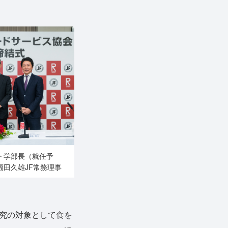
ト学部長（就任予
田久雄JF常務理事
究の対象として食を