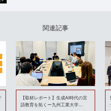
関連記事
で
【取材レポート】⽣成AI時代の⾔
語教育を拓くー九州⼯業⼤学…