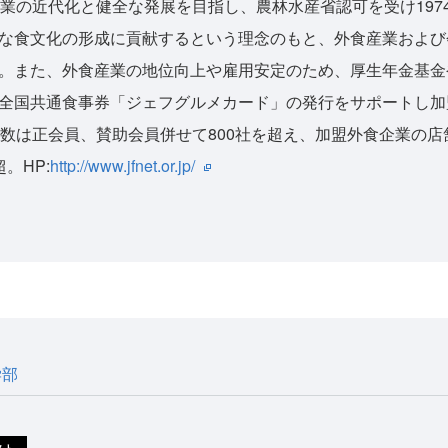
産業の近代化と健全な発展を目指し、農林水産省認可を受け197
な食文化の形成に貢献するという理念のもと、外食産業および
。また、外食産業の地位向上や雇用安定のため、厚生年金基金
全国共通食事券「ジェフグルメカード」の発行をサポートし加盟
数は正会員、賛助会員併せて800社を超え、加盟外食企業の店舗
。HP:
http://www.jfnet.or.jp/
学部