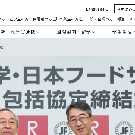
Language
音声読み
の方
在学生の方
保護者の方
卒業生の方
一般・企業の方
報道・メ
研究・産学官連携
国際展開・留学
学生生活
結