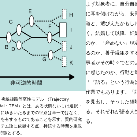
まず対象者に、自分自
に耳を傾けながら、安
道と、選びえたかもし
く。結婚して以降、妊
のか。「産めない」現
るのか、養子縁組をす
事者がその時々でどの
に感じたのか、行動と
「『語る』という行為
作業でもあります。『
複線径路等至性モデル （Trajectory
を見出し、そうした経
ity Model：TEM）とは、ある状態ないしは選択・
る。それぞれが語る人
）にゆきいたるまでの径路は単一ではなく、
性を有するものであることを示す、質的研究
る。
ステム論に依拠する点、持続する時間を重視
特徴とする。