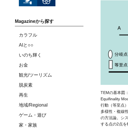
Magazineから探す
カラフル
AIと○○
いのち輝く
お金
観光/ツーリズム
脱炭素
TEMの基本図：
再生
Equifinal
地域/Regional
行動（等至点
多様性・複線
ゲーム・遊び
の方法論。シ
する点の2点を
家・家族