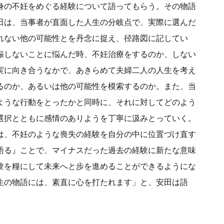
身の不妊をめぐる経験について語ってもらう。その物語
田は、当事者が直面した人生の分岐点で、実際に選んだ
れない他の可能性とを丹念に捉え、径路図に記してい
娠しないことに悩んだ時、不妊治療をするのか、しない
実に向き合うなかで、あきらめて夫婦二人の人生を考え
るのか、あるいは他の可能性を模索するのか。また、当
ような行動をとったかと同時に、それに対してどのよう
選択とともに感情のありようを丁寧に汲みとっていく。
は、不妊のような喪失の経験を自分の中に位置づけ直す
語る』ことで、マイナスだった過去の経験に新たな意味
験を糧にして未来へと歩を進めることができるようにな
生の物語には、素直に心を打たれます」と、安田は語