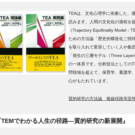
TEAは、文化心理学に依拠した、
読みます。人間の文化化の過程を
（Trajectory Equifinali
ための方法論「歴史的構造化ご招待（Histor
を取り入れて変容していく人や集
「発生の三層モデル（Three Layer
の一体系です。分析技法としてのT
問領域を超えて、保育学、看護学
心がもたれています。
質的研究の方法論 複線径路等至性
『TEMでわかる人生の径路―質的研究の新展開』