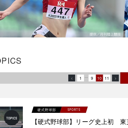
OPICS
…
1
9
10
11
<
>
硬式野球部
SPORTS
【硬式野球部】リーグ史上初 東