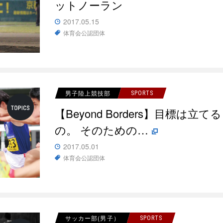
ットノーラン
2017.05.15
体育会公認団体
男子陸上競技部
SPORTS
【Beyond Borders】目標
の。 そのための…
2017.05.01
体育会公認団体
サッカー部(男子）
SPORTS