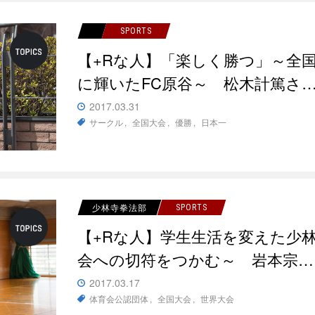
SPORTS
【+Rな人】「楽しく勝つ」～全
に輝いたFC原谷～ 松木計篤さ
2017.03.31
サークル
全国大会
優勝
日本一
少林寺拳法部
SPORTS
【+Rな人】学生生活を変えた少
会への切符をつかむ～ 岩本宗…
2017.03.17
体育会公認団体
全国大会
世界大会