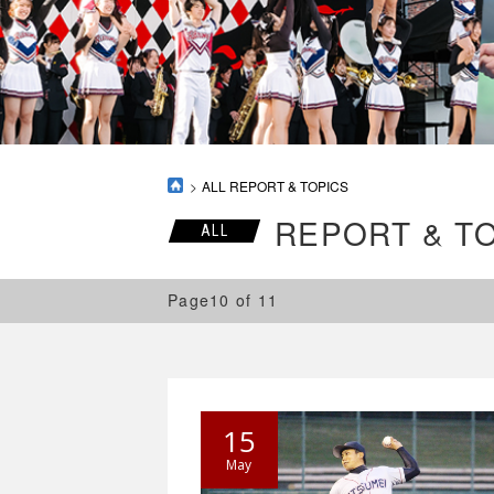
ALL REPORT & TOPICS
REPORT & T
ALL
Page10 of 11
15
May