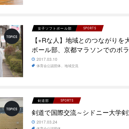
女子ソフトボール部
SPORTS
【+Rな人】地域とのつながりを
ボール部、京都マラソンでのボ
2017.03.10
体育会公認団体
地域交流
剣道部
SPORTS
剣道で国際交流～シドニー大学剣
2017.03.24
体育会公認団体