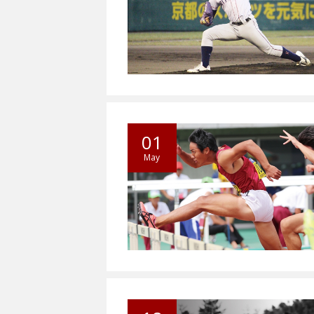
01
May