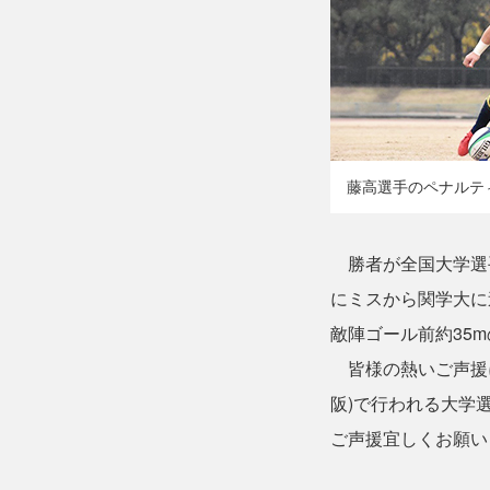
藤高選手のペナルテ
勝者が全国大学選手
にミスから関学大に追
敵陣ゴール前約35
皆様の熱いご声援に
阪)で行われる大学
ご声援宜しくお願い