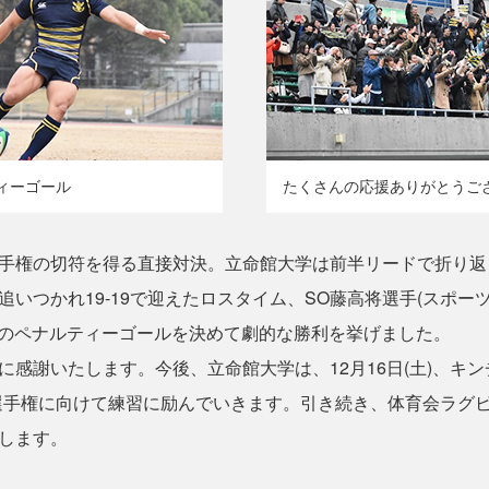
ィーゴール
たくさんの応援ありがとうご
権の切符を得る直接対決。立命館大学は前半リードで折り返し
いつかれ19-19で迎えたロスタイム、SO藤高将選手(スポー
mのペナルティーゴールを決めて劇的な勝利を挙げました。
感謝いたします。今後、立命館大学は、12月16日(土)、キン
選手権に向けて練習に励んでいきます。引き続き、体育会ラグ
します。