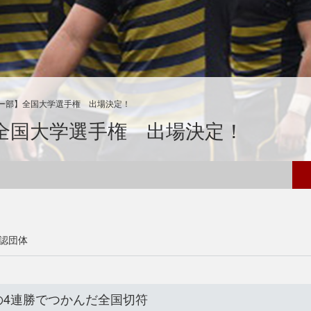
ー部】全国大学選手権 出場決定！
全国大学選手権 出場決定！
認団体
の4連勝でつかんだ全国切符