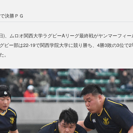
で決勝ＰＧ
6日(日)、ムロオ関西大学ラグビーAリーグ最終戦がヤンマーフィ
グビー部は22-19で関西学院大学に競り勝ち、4勝3敗の3位で
た。