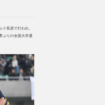
ールド長居で行われ、
2季ぶりの全国大学選