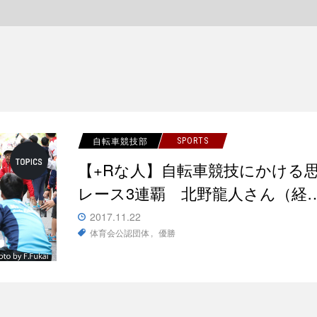
自転車競技部
SPORTS
【+Rな人】自転車競技にかける
レース3連覇 北野龍人さん（経
2017.11.22
体育会公認団体
優勝