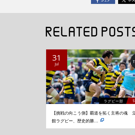
31
Jul
ラグビー部
S
【挑戦の向こう側】覇道を拓く主将の魂 
館ラグビー、歴史的勝…