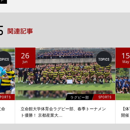
26
1
Jun
May
ラグビー部
PORTS
SPORTS
立命
立命館大学体育会ラグビー部、春季トーナメン
【体
ト優勝！ 京都産業大…
開催