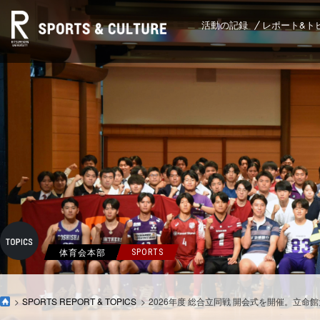
活動の記録
レポート&ト
体育会本部
SPORTS
SPORTS REPORT & TOPICS
2026年度 総合立同戦 開会式を開催。立