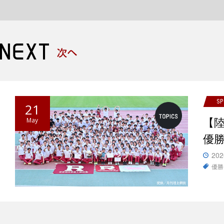
S
21
【
May
優
202
優勝