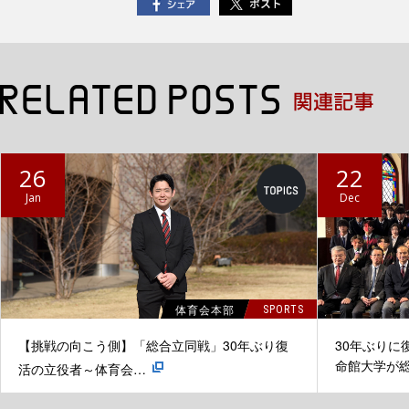
26
22
Jan
Dec
体育会本部
SPORTS
【挑戦の向こう側】「総合立同戦」30年ぶり復
30年ぶりに
命館大学が
活の立役者～体育会…