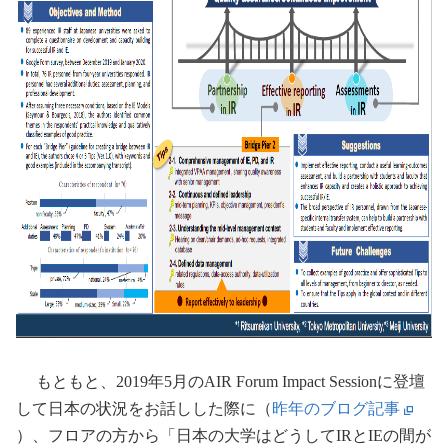
もともと、
2019
年
5
月の
AIR Forum Impact Session
に登壇
して日本の状況をお話しした際に（
昨年のブログ記事
）、フロアの方から「日本の大学はどうして
IR
と
IE
の間が