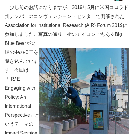
少し前のお話になりますが、2019年5月に米国コロラド
州デンバーのコンヴェンション・センターで開催された
Association for Institutional Research (AIR) Forum 2019に
参加しました。写真の通り、街のアイコンでもあるBig
Blue Bear
が会
場の中の様子を
覗き込んでいま
す。今回は
「IR/IE
Engaging with
Policy: An
International
Perspective」と
いうテーマの
Impact Session