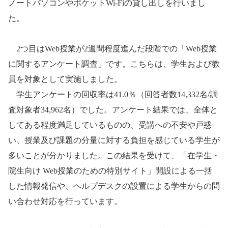
ノートパソコンやポケット
Wi-Fi
の貸し出しを行いまし
た。
2
つ目は
Web
授業が
2
週間程度進んだ段階での「
Web
授業
に関するアンケート調査」です。こちらは、学生および教
員を対象として実施しました。
学生アンケートの回収率は
41.0
％（回答者数
14,332
名
/
調
査対象者
34,962
名）でした。アンケート結果では、全体と
してある程度満足しているものの、受講への不安や戸惑
い、授業及び課題の分量に対する負担を感じている学生が
多いことが分かりました。この結果を受けて、「在学生・
院生向け
Web
授業のための特別サイト」開設による一括
した情報発信や、ヘルプデスクの設置による学生からの問
い合わせ対応を行っています。