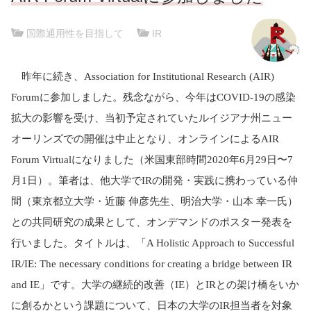
国際通用性を目指して
|
IR
昨年に続き、
Association for Institutional Research (AIR)
Forum
に参加しました。残念ながら、今年は
COVID-19
の感染
拡大の影響を受け、当初予定されていたルイジアナ州ニュー
オーリンズでの開催は中止となり、オンラインによる
AIR
Forum Virtual
になりました（米国東部時間
2020
年
6
月
29
日〜
7
月
1
日）。筆者は、他大学で
IR
の開発・実践に携わっている仲
間（東京都立大学・近藤 伸彦先生、明治大学・山本 幸一氏）
との共同研究の成果として、オンデマンドのポスター発表を
行いました。タイトルは、「
A Holistic Approach to Successful
IR/IE: The necessary conditions for creating a bridge between IR
and IE
」です。大学の継続的改善（
IE
）と
IR
との架け橋をいか
に創るかという課題について、日本の大学の
IR
担当者を対象