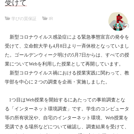
受けて
学びの質保証
|
IR
新型コロナウイルス感染症による緊急事態宣言の発令を
受けて、立命館大学も
4
月
8
日より一斉休校となっていまし
た。
ゴールデンウィーク明けの
5
月
7
日からは、すべての授
業について
Web
を利用した授業として再開しています。
新型コロナウイルス
禍
における授業実践に関わって、教
学部を中心に２つの調査を企画・実施しました。
1
つ目は
Web
授業を開始するにあたっての事前調査とな
る「インターネット環境調査」です。学生のコンピュータ
等の所有状況や、自宅のインターネット環境、
Web
授業を
受講できる場所などについて確認し、調査結果を受けて、