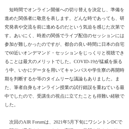
短時間でオンライン開催への切り替えを決定し、準備を
進めた関係者に敬意を表します。どんな時であっても、研
究発表や交流を前に進めるのだという気迫を感じた次第で
す。あいにく、時差の関係でライブ配信のセッションには
参加が難しかったのですが、都合の良い時間に日本の自宅
で
60
近いオンデマンド・セッションをじっくりと視聴でき
ることは最大のメリットでした。
COVID-19
が猛威を振る
う中、いかにデータを用いてキャンパスや学生寮の再開時
期を判断するか等のタイムリーな議論もありました。ま
た、筆者自身もオンライン授業の試行錯誤を重ねている最
中でしたので、受講生の視点に立てたことも得難い経験で
した。
次回の
AIR Forum
は、
2021
年
5
月下旬にワシントン
DC
で