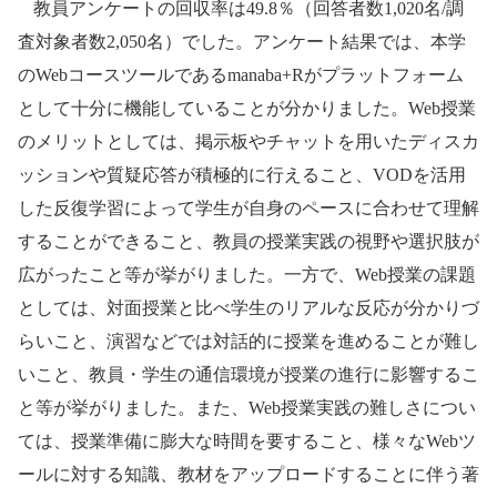
教員アンケートの回収率は
49.8
％（回答者数
1,020
名
/
調
査対象者数
2,050
名）でした。アンケート結果では、本学
の
Web
コースツールである
manaba+R
がプラットフォーム
として十分に機能していることが分かりました。
Web
授業
のメリットとしては、掲示板やチャットを用いたディスカ
ッションや質疑応答が積極的に行えること、
VOD
を活用
した反復学習によって学生が自身のペースに合わせて理解
することができること、教員の授業実践の視野や選択肢が
広がったこと等が挙がりました。一方で、
Web
授業の課題
としては、対面授業と比べ学生のリアルな反応が分かりづ
らいこと、演習などでは対話的に授業を進めることが難し
いこと、教員・学生の通信環境が授業の進行に影響するこ
と等が挙がりました。また、
Web
授業実践の難しさについ
ては、授業準備に膨大な時間を要すること、様々な
Web
ツ
ールに対する知識、教材をアップロードすることに伴う著