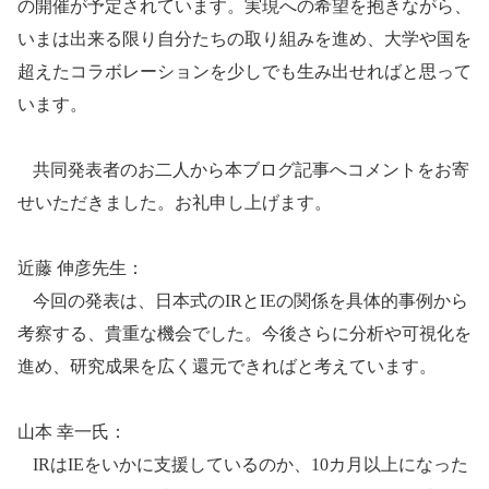
の開催が予定されています。実現への希望を抱きながら、
いまは出来る限り自分たちの取り組みを進め、大学や国を
超えたコラボレーションを少しでも生み出せればと思って
います。
共同発表者のお二人から本ブログ記事へコメントをお寄
せいただきました。お礼申し上げます。
近藤 伸彦先生：
今回の発表は、日本式の
IR
と
IE
の関係を具体的事例から
考察する、貴重な機会でした。今後さらに分析や可視化を
進め、研究成果を広く還元できればと考えています。
山本 幸一氏：
IR
は
IE
をいかに支援しているのか、
10
カ月以上になった