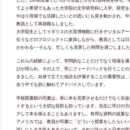
した。1年間現場でしっかり生徒とかかわる時間を持ち、
てより希望でもあった大学院の文学研究科に入学。研究を
やはり現場でも活躍したいとの思いにも突き動かされ、中
教員として再就職もしました。
大学院生としてイギリスの大英博物館に行きデジタルアー
伝うなどのプロジェクトに参加しながら、教員としては日
かかわる−−そんな、忙しくも充実した時間を過ごしまし
これらの経験によって、学問的なことだけでなく現場を通
びが得られ、その上で、常にフィードバックを行うことの
きました。自身で立てた仮説を評価することの重要性は、
合う中でも折に触れてアドバイスしています。
学校図書館の司書は、単に本を充実させるだけでなく生徒
トするという大切な役割も担っています。先生に学びの方
グして本を揃えることもありますし、有用な資料の提案な
アメリカでは、教員が司書に「どういう授業をしたらいい
談しにくる文化もあるぐらいで、それに比べると日本の学