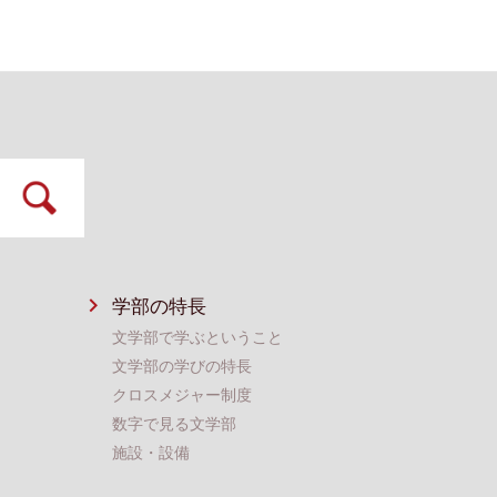
学部の特⻑
⽂学部で学ぶということ
⽂学部の学びの特長
クロスメジャー制度
数字で⾒る⽂学部
施設・設備