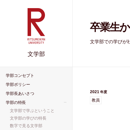
卒業生か
文学部での学びが
文学部
学部コンセプト
学部ポリシー
2021
学部⻑あいさつ
教員
学部の特⻑
⽂学部で学ぶということ
⽂学部の学びの特長
数字で⾒る⽂学部