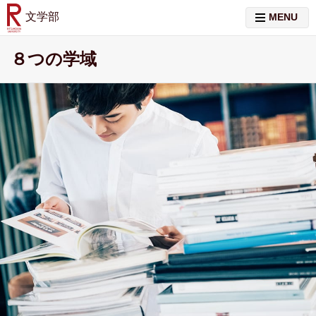
文学部
MENU
８つの学域