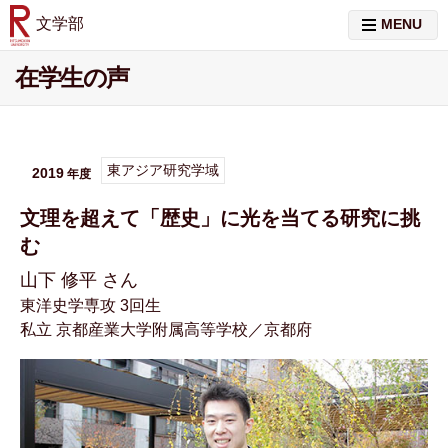
文学部
MENU
在学生の声
東アジア研究学域
2019
文理を超えて「歴史」に光を当てる研究に挑
む
山下 修平 さん
東洋史学専攻 3回生
私立 京都産業大学附属高等学校／京都府