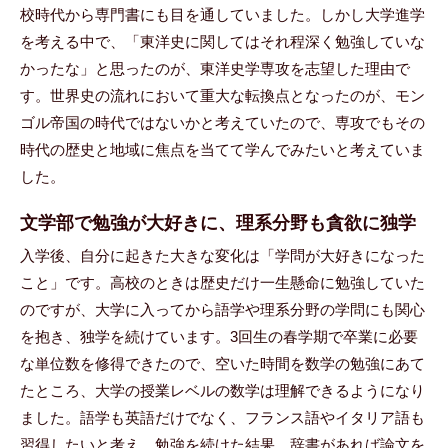
校時代から専門書にも目を通していました。しかし大学進学
を考える中で、「東洋史に関してはそれ程深く勉強していな
かったな」と思ったのが、東洋史学専攻を志望した理由で
す。世界史の流れにおいて重大な転換点となったのが、モン
ゴル帝国の時代ではないかと考えていたので、専攻でもその
時代の歴史と地域に焦点を当てて学んでみたいと考えていま
した。
文学部で勉強が大好きに、理系分野も貪欲に独学
入学後、自分に起きた大きな変化は「学問が大好きになった
こと」です。高校のときは歴史だけ一生懸命に勉強していた
のですが、大学に入ってから語学や理系分野の学問にも関心
を抱き、独学を続けています。3回生の春学期で卒業に必要
な単位数を修得できたので、空いた時間を数学の勉強にあて
たところ、大学の授業レベルの数学は理解できるようになり
ました。語学も英語だけでなく、フランス語やイタリア語も
習得したいと考え、勉強を続けた結果、辞書があれば論文を