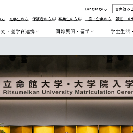
Language
音声読み
の方
在学生の方
保護者の方
卒業生の方
一般・企業の方
報道・メ
研究・産学官連携
国際展開・留学
学生生活