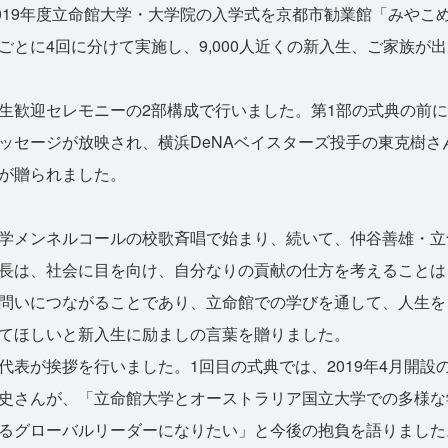
019年度立命館大学・大学院の入学式を京都市勧業館「みやこ
ごとに4回に分けて実施し、9,000人近くの新入生、ご家族が
歓迎セレモニーの2部構成で行いました。第1部の式典の前に
ッセージが放映され、横浜DeNAベイスターズ投手の東克樹さ
が贈られました。
学メンネルコールの校歌斉唱で始まり、続いて、仲谷善雄・立
長は、社会に目を向け、自分なりの貢献の仕方を考えることは
問いにつながることであり、立命館での学びを通して、人生を
てほしいと新入生に励ましの言葉を贈りました。
表が挨拶を行いました。1回目の式典では、2019年4月開設
史さんが、「立命館大学とオーストラリア国立大学での多様な
るグローバルリーダーになりたい」と今後の抱負を語りました