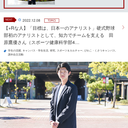
NEXT
2022.12.08
TOPICS
【+Rな人】「目標は、日本一のアナリスト」硬式野球
部初のアナリストとして、知力でチームを支える 田
原鷹優さん（スポーツ健康科学部4…
学生の活躍
キャンパス・学生生活
研究
スポーツ＆カルチャー
びわこ・くさつキャンパス
課外自主活動