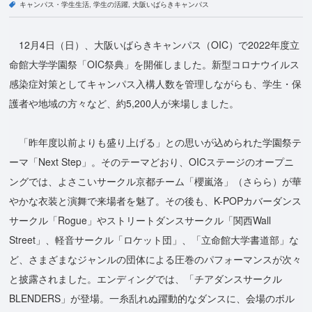
キャンパス・学生生活
学生の活躍
大阪いばらきキャンパス
12月4日（日）、大阪いばらきキャンパス（OIC）で2022年度立
命館大学学園祭「OIC祭典」を開催しました。新型コロナウイルス
感染症対策としてキャンパス入構人数を管理しながらも、学生・保
護者や地域の方々など、約5,200人が来場しました。
「昨年度以前よりも盛り上げる」との思いが込められた学園祭テ
ーマ「Next Step」。そのテーマどおり、OICステージのオープニ
ングでは、よさこいサークル京都チーム「櫻嵐洛」（さらら）が華
やかな衣装と演舞で来場者を魅了。その後も、K-POPカバーダンス
サークル「Rogue」やストリートダンスサークル「関西Wall
Street」、軽音サークル「ロケット団」、「立命館大学書道部」な
ど、さまざまなジャンルの団体による圧巻のパフォーマンスが次々
と披露されました。エンディングでは、「チアダンスサークル
BLENDERS」が登場。一糸乱れぬ躍動的なダンスに、会場のボル