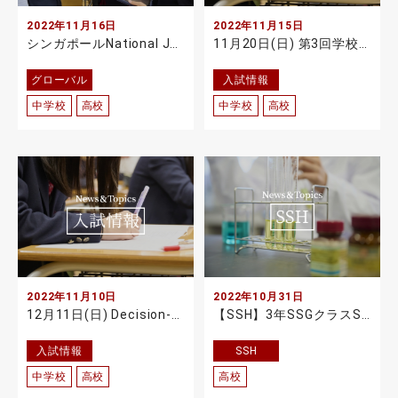
2022年11月16日
2022年11月15日
シンガポールNational Junior Collegeと協力協定を締結しました
11月20日(日) 第3回学校説明会・入試相談会についてのお知らせ
グローバル
入試情報
中学校
高校
中学校
高校
2022年11月10日
2022年10月31日
12月11日(日) Decision-making Day (最終相談会) のご案内
【SSH】3年SSGクラスScience Project Presentation Day(英語による課題研究発表会) 開催
入試情報
SSH
中学校
高校
高校