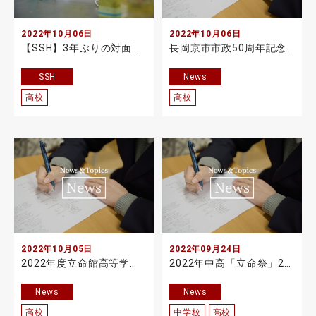
2022年10月06日
2022年10月06日
【SSH】3年ぶりの対面実施、JSSF20回記念大会は世界18の国と地域から
長岡京市市政50周年記念フォーラムに本校生徒が参加
SSH
News
高校
高校
2022年10月05日
2022年09月24日
2022年度立命館高等学校体育祭を実施
2022年中高「立命祭」2日目を実施しました
News
News
高校
中学校
高校