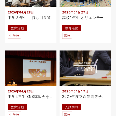
2026年04月28日
2026年04月27日
中学３年生 「持ち回り道徳」が始まりました
高校1年生 オリエンテーション合宿を実施
教育活動
教育活動
中学校
高校
2026年04月23日
2026年04月17日
中学2年生 SNS講習会を実施
2027年度立命館高等学校入学試験概要説明をYouTubeにアップしました
教育活動
入試情報
中学校
高校