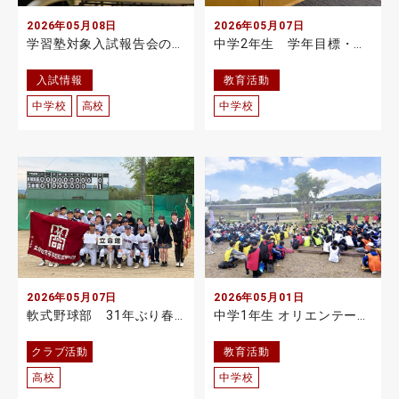
2026年05月08日
2026年05月07日
学習塾対象入試報告会の開催について
中学2年生 学年目標・クラス目標の発表会を実施
入試情報
教育活動
中学校
高校
中学校
2026年05月07日
2026年05月01日
軟式野球部 31年ぶり春季大会優勝
中学1年生 オリエンテーション合宿を実施
クラブ活動
教育活動
高校
中学校