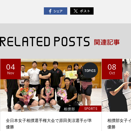
04
08
Nov
Oct
相撲部
SPORTS
全日本女子相撲選手権大会で原田美涼選手が準
相撲部女子
優勝
優勝