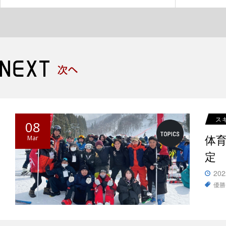
ス
08
体
Mar
定
202
優勝