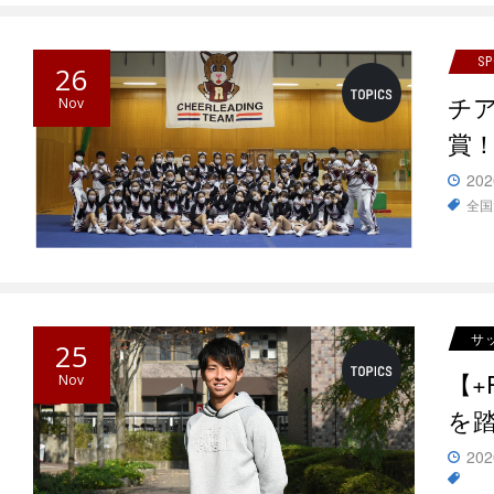
S
26
チア
Nov
賞
202
全国
サ
25
【
Nov
を
202