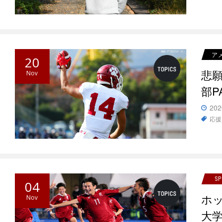
ア
20
悲
Nov
部P
202
応援
S
04
ホ
Nov
大