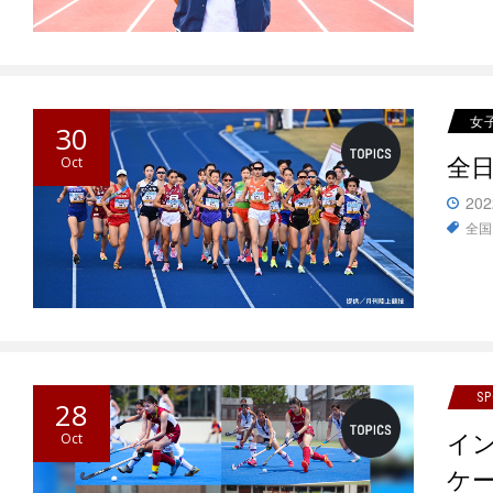
女
30
全
Oct
202
全国
S
28
イ
Oct
ケ