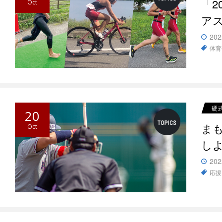
「2
Oct
ア
202
体育
硬
20
ま
Oct
し
202
応援