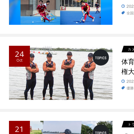
202
全国
カ
24
体
Oct
権
202
優勝
ト
21