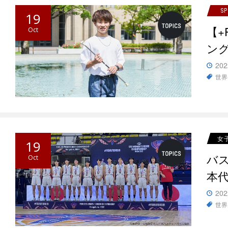
S
19
【
Oct
ン
202
世界
女
19
バ
Oct
本
202
世界