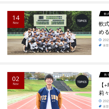
軟
14
軟
Nov
め
202
体育
男
02
【
Nov
莉
202
体育