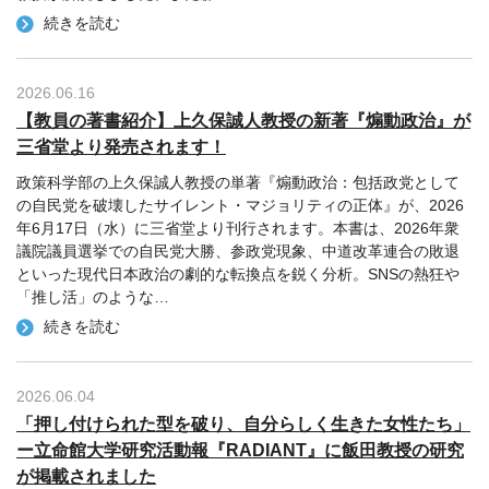
続きを読む
2026.06.16
【教員の著書紹介】上久保誠人教授の新著『煽動政治』が
三省堂より発売されます！
政策科学部の上久保誠人教授の単著『煽動政治：包括政党として
の自民党を破壊したサイレント・マジョリティの正体』が、2026
年6月17日（水）に三省堂より刊行されます。本書は、2026年衆
議院議員選挙での自民党大勝、参政党現象、中道改革連合の敗退
といった現代日本政治の劇的な転換点を鋭く分析。SNSの熱狂や
「推し活」のような
…
続きを読む
2026.06.04
「押し付けられた型を破り、自分らしく生きた女性たち」
ー立命館大学研究活動報『RADIANT』に飯田教授の研究
が掲載されました