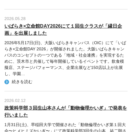
2026.05.28
いばらき×立命館DAY2026にて１回生クラスが「縁日企
画」を出展しました
2026年5月17日(日)、大阪いばらきキャンパス（OIC）にて「いば
らき×立命館DAY 2026」が開催されました。大阪いばらきキャン
パスのコンセプトの一つである「地域・社会連携」を実現するた
めに、茨木市と共催して毎年開催しているイベントです。飲食模
擬店、ステージパフォーマンス、企業出展など150店以上が出展
し、学園
…
続きを読む
2026.02.12
政策科学部３回生山本さんが「動物倫理かいぎ」で発表を
行いました
1月31日(土)、早稲田大学で開催された「動物倫理かいぎ第１回大
会〜ヒメヒミズかいぎ〜」にて政策科学部3回生の山本 祐二朗さ