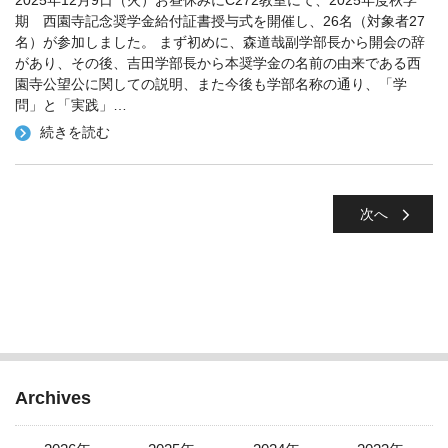
2025年12月9日（火）お昼休みにC272教室にて、2025年度秋学
期 西園寺記念奨学金給付証書授与式を開催し、26名（対象者27
名）が参加しました。 まず初めに、森道哉副学部長から開会の辞
があり、その後、吉田学部長から本奨学金の名前の由来である西
園寺公望公に関しての説明、また今後も学部名称の通り、「学
問」と「実践」
…
続きを読む
次へ
Archives