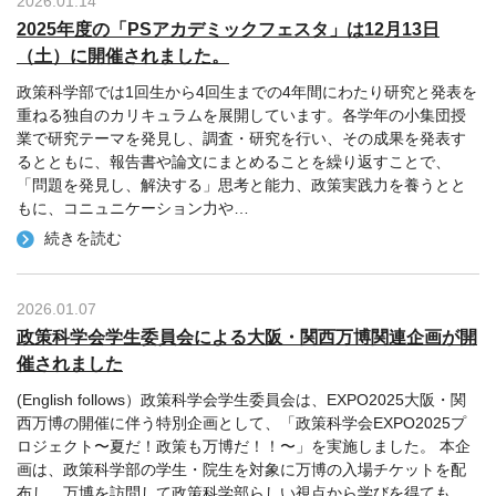
2026.01.14
2025年度の「PSアカデミックフェスタ」は12月13日
（土）に開催されました。
政策科学部では1回生から4回生までの4年間にわたり研究と発表を
重ねる独自のカリキュラムを展開しています。各学年の小集団授
業で研究テーマを発見し、調査・研究を行い、その成果を発表す
るとともに、報告書や論文にまとめることを繰り返すことで、
「問題を発見し、解決する」思考と能力、政策実践力を養うとと
もに、コニュニケーション力や
…
続きを読む
2026.01.07
政策科学会学生委員会による大阪・関西万博関連企画が開
催されました
(English follows）政策科学会学生委員会は、EXPO2025大阪・関
西万博の開催に伴う特別企画として、「政策科学会EXPO2025プ
ロジェクト〜夏だ！政策も万博だ！！〜」を実施しました。 本企
画は、政策科学部の学生・院生を対象に万博の入場チケットを配
布し、万博を訪問して政策科学部らしい視点から学びを得ても
…