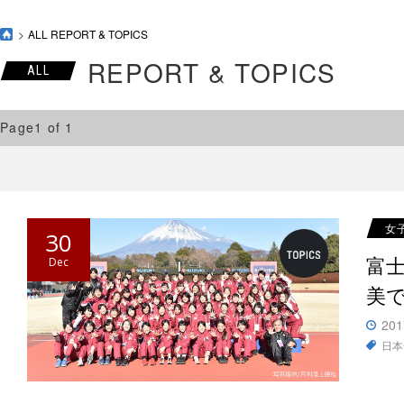
ALL REPORT & TOPICS
REPORT & TOPICS
ALL
Page1 of 1
女
30
富士
Dec
美
201
日本