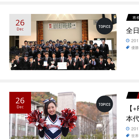
将
26
全日
Dec
201
優勝
26
【
Dec
本
201
世界