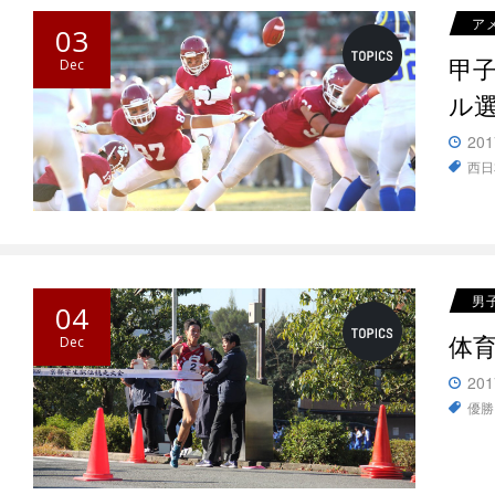
ア
03
甲
Dec
ル
201
西日
男
04
体
Dec
201
優勝