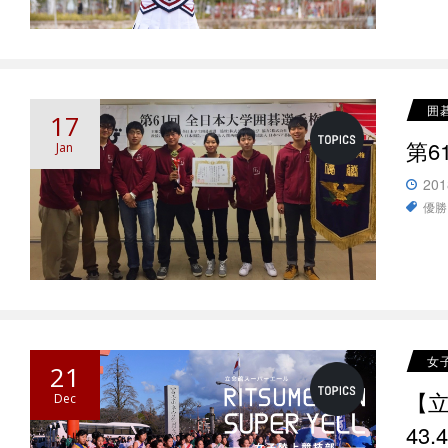
囲
17
第6
Jan
201
優勝
女
21
【立
Dec
43