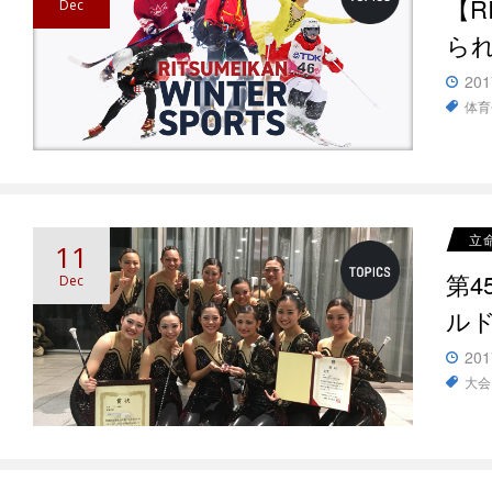
【R
Dec
ら
201
体育
立
11
第
Dec
ル
201
大会