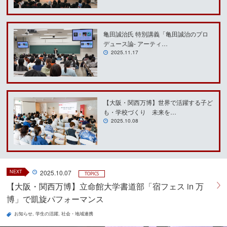
亀田誠治氏 特別講義「亀田誠治のプロ
デュース論- アーティ…
2025.11.17
【大阪・関西万博】世界で活躍する子ど
も・学校づくり 未来を…
2025.10.08
NEXT
2025.10.07
TOPICS
【大阪・関西万博】立命館大学書道部「宿フェス in 万
博」で凱旋パフォーマンス
お知らせ
学生の活躍
社会・地域連携