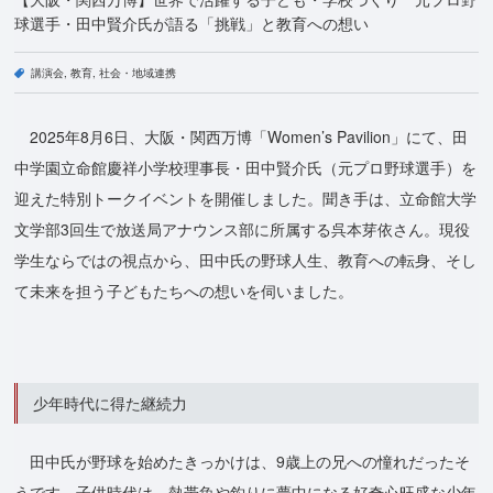
球選手・田中賢介氏が語る「挑戦」と教育への想い
講演会
教育
社会・地域連携
2025年8月6日、大阪・関西万博「Women’s Pavilion」にて、田
中学園立命館慶祥小学校理事長・田中賢介氏（元プロ野球選手）を
迎えた特別トークイベントを開催しました。聞き手は、立命館大学
文学部3回生で放送局アナウンス部に所属する呉本芽依さん。現役
学生ならではの視点から、田中氏の野球人生、教育への転身、そし
て未来を担う子どもたちへの想いを伺いました。
少年時代に得た継続力
田中氏が野球を始めたきっかけは、9歳上の兄への憧れだったそ
うです。子供時代は、熱帯魚や釣りに夢中になる好奇心旺盛な少年