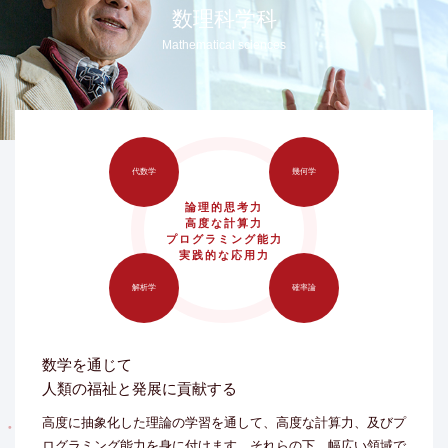
数理科学科
Mathematical sciences
代数学
幾何学
論理的思考力
高度な計算力
プログラミング能力
実践的な応用力
解析学
確率論
数学を通じて
人類の福祉と発展に貢献する
高度に抽象化した理論の学習を通して、高度な計算力、及びプ
ログラミング能力を身に付けます。それらの下、幅広い領域で