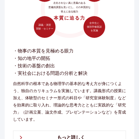
左右されない真に意義のある
普遍的課題を見いだし、その本質的な
答えに迫る能力
本質に迫る力
全学生に
講義・演習
個別学修面談
実験・セミナー
を実施
・物事の本質を見極める眼力
・知の地平の開拓
・技術の基盤の創出
・実社会における問題の分析と解決
自然科学の根本である物理学の基本的な考え方が身につくよ
う、独自のカリキュラムを実施しています。講義形式の授業に
加え、体験型のセミナー形式の科目や「研究室体験制度」など
を効果的に取り入れ、理論的な思考力とともに実践的な「研究
力」（計画立案、論文作成、プレゼンテーションなど）を育成
しています。
もっと詳しく