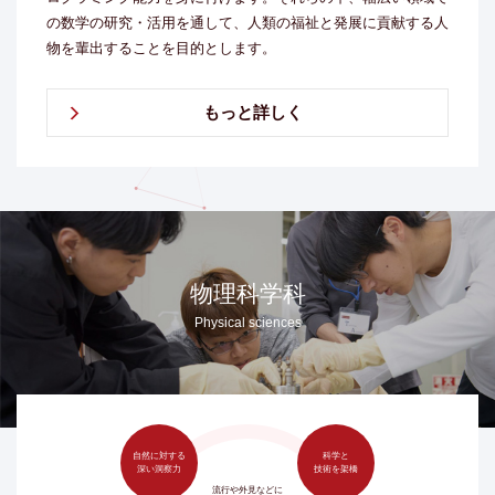
の数学の研究・活用を通して、人類の福祉と発展に貢献する人
物を輩出することを目的とします。
もっと詳しく
物理科学科
Physical sciences
自然に対する
科学と
深い洞察力
技術を架橋
流行や外見などに