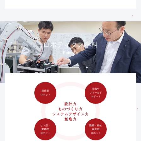
ロボティクス学科
Robotics
陸海空
製造業
フィールド
ロボット
ロボット
設計力
ものづくり力
システムデザイン力
創造力
ヒト型・
医療・福祉
動物型
家庭用
ロボット
ロボット