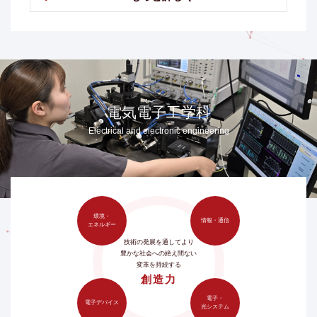
電気電子工学科
Electrical and electronic engineering
環境・
情報・通信
エネルギー
技術の発展を通してより
豊かな社会への絶え間ない
変革を持続する
創造力
電子・
電子デバイス
光システム