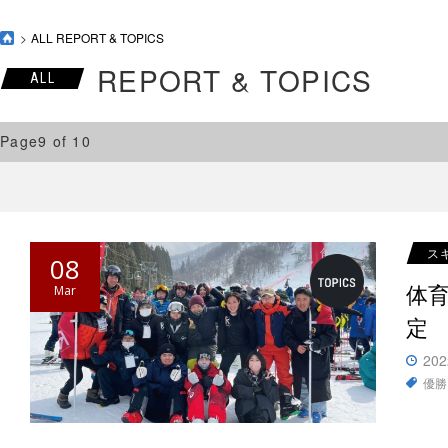
ALL REPORT & TOPICS
REPORT & TOPICS
ALL
Page9 of 10
ス
08
体
Mar
定
202
優勝