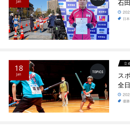
石
Jan
202
日本
立
18
ス
Jan
全
202
優勝