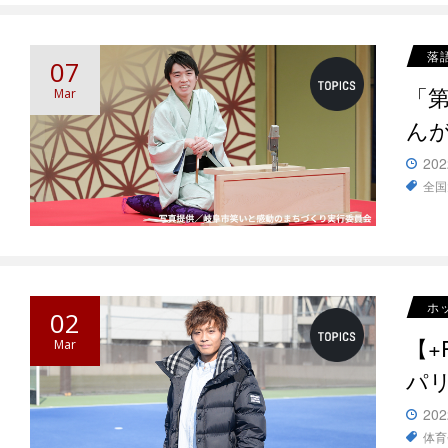
落
07
「
Mar
ん
202
全国
ホ
02
【+
Mar
パ
202
体育