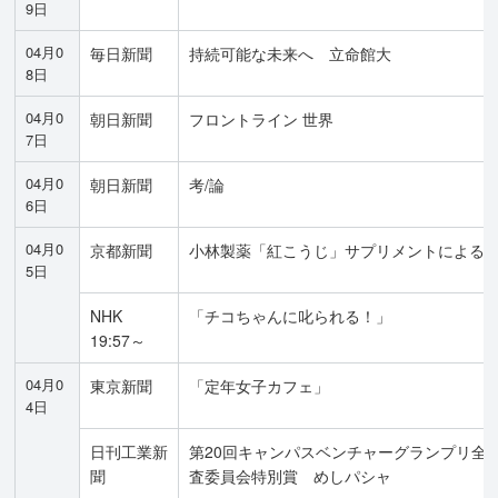
9日
04月0
毎日新聞
持続可能な未来へ 立命館大
8日
04月0
朝日新聞
フロントライン 世界
7日
04月0
朝日新聞
考/論
6日
04月0
京都新聞
小林製薬「紅こうじ」サプリメントによる
5日
NHK
「チコちゃんに叱られる！」
19:57～
04月0
東京新聞
「定年女子カフェ」
4日
日刊工業新
第20回キャンパスベンチャーグランプリ全
聞
査委員会特別賞 めしパシャ