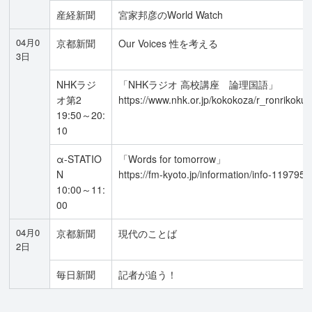
産経新聞
宮家邦彦のWorld Watch
04月0
京都新聞
Our Voices 性を考える
3日
NHKラジ
「NHKラジオ 高校講座 論理国語」
オ第2
https://www.nhk.or.jp/kokokoza/r_ronrikokug
19:50～20:
10
α-STATIO
「Words for tomorrow」
N
https://fm-kyoto.jp/information/info-119795/
10:00～11:
00
04月0
京都新聞
現代のことば
2日
毎日新聞
記者が追う！