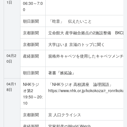
1日
06:30～7:0
0
朝日新聞
「吃音」 伝えたいこと
京都新聞
立命館大 産学融合拠点の2施設整備 BKC開
京都新聞
大学はいま 京滋のトップに聞く
04月2
産経新聞
規格外キャベツを使用したキャベツメンチ
0日
朝日新聞
著書『嫉妬論』
04月1
NHKラジ
「NHKラジオ 高校講座 論理国語」
8日
オ第2
https://www.nhk.or.jp/kokokoza/r_ronrikokug
19:50～20:
10
京都新聞
京 人口クライシス
産経新聞
宮家邦彦のWorld Watch