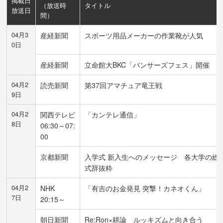
掲載日
（放送時
タイトル
放送日
間）
04月3
産経新聞
スポーツ用品メーカーの作業靴が人気
0日
産経新聞
立命館大BKC「パンサーズフェス」開催
04月2
読売新聞
第37回アマチュア竜王戦
9日
04月2
関西テレビ
「カンテレ通信」
8日
06:30～07:
00
京都新聞
入学式 新入生へのメッセージ 各大学の総
式辞抜粋
04月2
NHK
「有吉のお金発見 突撃！カネオくん」
7日
20:15～
朝日新聞
Re:Ron×耕論 ルッキズムと向き合う