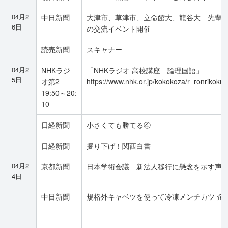
04月2
中日新聞
大津市、草津市、立命館大、龍谷大 先輩
6日
の交流イベント開催
読売新聞
スキャナー
04月2
NHKラジ
「NHKラジオ 高校講座 論理国語」
5日
オ第2
https://www.nhk.or.jp/kokokoza/r_ronrikokug
19:50～20:
10
日経新聞
小さくても勝てる④
日経新聞
掘り下げ！関西白書
04月2
京都新聞
日本学術会議 新法人移行に懸念を示す声
4日
中日新聞
規格外キャベツを使って冷凍メンチカツ 企