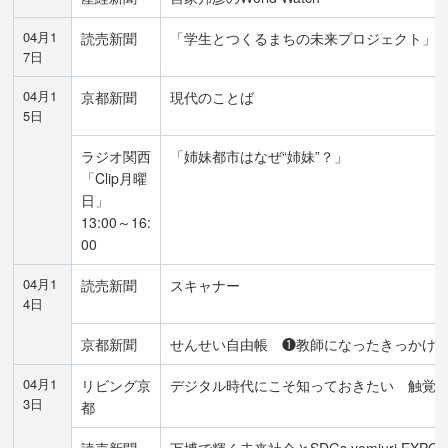
04月1
読売新聞
「学生とつくるまちの未来プロジェクト」
7日
04月1
京都新聞
現代のことば
5日
ラジオ関西
「姉妹都市はなぜ“姉妹”？」
「Clip月曜
日」
13:00～16:
00
04月1
読売新聞
スキャナー
4日
京都新聞
せんせい自由帳 ❶教師になったきっかけ
04月1
リビング京
デジタル時代にこそ知っておきたい 触覚
3日
都