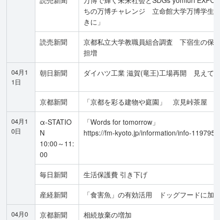
読売新聞
万博で輝く未来社会とSDGs yomiuri EXPO f
ちの万博チャレンジ 立命館大学万博学生
きに」
読売新聞
京都私立大学教職員組合調査 下宿生の保
担増
04月1
朝日新聞
ダイハツ工業 滋賀(竜王)工場再開 見えて
1日
京都新聞
「京都を彩る建物や庭園」 京見峠茶屋
04月1
α-STATIO
「Words for tomorrow」
0日
N
https://fm-kyoto.jp/information/info-119795/
10:00～11:
00
毎日新聞
生活保護費 引き下げ
産経新聞
「食害魚」の有効活用 ドッグフードに加
04月0
京都新聞
相続放棄の増加