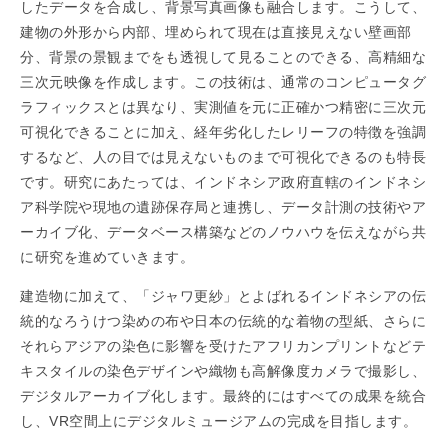
したデータを合成し、背景写真画像も融合します。こうして、
建物の外形から内部、埋められて現在は直接見えない壁画部
分、背景の景観までをも透視して見ることのできる、高精細な
三次元映像を作成します。この技術は、通常のコンピュータグ
ラフィックスとは異なり、実測値を元に正確かつ精密に三次元
可視化できることに加え、経年劣化したレリーフの特徴を強調
するなど、人の目では見えないものまで可視化できるのも特長
です。研究にあたっては、インドネシア政府直轄のインドネシ
ア科学院や現地の遺跡保存局と連携し、データ計測の技術やア
ーカイブ化、データベース構築などのノウハウを伝えながら共
に研究を進めていきます。
建造物に加えて、「ジャワ更紗」とよばれるインドネシアの伝
統的なろうけつ染めの布や日本の伝統的な着物の型紙、さらに
それらアジアの染色に影響を受けたアフリカンプリントなどテ
キスタイルの染色デザインや織物も高解像度カメラで撮影し、
デジタルアーカイブ化します。最終的にはすべての成果を統合
し、VR空間上にデジタルミュージアムの完成を目指します。