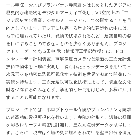
ール寺院、およびプランバナン寺院群をはじめとしたアジアの
歴史的な建造物をデジタルアーカイブ化し、VR空間上の「ア
ジア歴史文化遺産デジタルミュージアム」で公開することを目
的としています。アジアに現存する歴史的な建造物の中には、
地中に埋もれていたり、戦禍で破壊されるなど、建築当時の姿
を目にすることのできないものも少なくありません。プロジェ
クトリーダーである田中 覚（情報理工学部教授）は、ドロー
ンやレーザー計測装置、高解像度カメラなど最新の三次元計測
技術で物体を正確に実測し、得られたビッグデータを用いて三
次元形状を精密に透視可視化する技術を世界で初めて開発した
実績を持ちます。三次元透視可視化技術によって、貴重な文化
財を保存するのみならず、学術的な研究をはじめ、多様に活用
することも可能になります。
プロジェクトでは、ボロブドゥール寺院やプランバナン寺院群
の超高精細透視可視化を行います。寺院の外形と、遺跡の壁面
を彩るレリーフを精密に計測し、三次元点群データを取得しま
す。さらに、現在は石垣の奥に埋められている壁画部分を復元