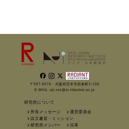
〒567-8570 大阪府茨木市岩倉町2-150
E-MAIL:
aji-res@st.ritsumei.ac.jp
研究所について
所長メッセージ
運営委員会
設立趣旨・ミッション
研究所メンバー
沿革