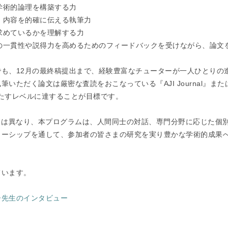
い学術的論理を構築する力
け、内容を的確に伝える執筆力
を求めているかを理解する力
理の一貫性や説得力を高めるためのフィードバックを受けながら、論文
も、12月の最終稿提出まで、経験豊富なチューターが一人ひとりの
だく論文は厳密な査読をおこなっている『AJI Journal』または『Asia
準を満たすレベルに達することが目標です。
とは異なり、本プログラムは、人間同士の対話、専門分野に応じた個
ターシップを通して、参加者の皆さまの研究を実り豊かな学術的成果
ています。
ー先生のインタビュー