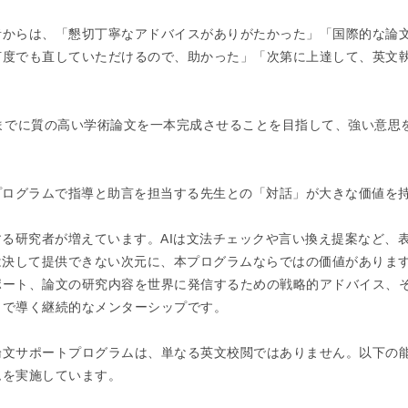
者からは、「懇切丁寧なアドバイスがありがたかった」「国際的な論
何度でも直していただけるので、助かった」「次第に上達して、英文
までに質の高い学術論文を一本完成させることを目指して、強い意思
プログラムで指導と助言を担当する先生との「対話」が大きな価値を
する研究者が増えています。AIは文法チェックや言い換え提案など、
は決して提供できない次元に、本プログラムならではの価値がありま
ポート、論文の研究内容を世界に発信するための戦略的アドバイス、
まで導く継続的なメンターシップです。
論文サポートプログラムは、単なる英文校閲ではありません。以下の
ムを実施しています。