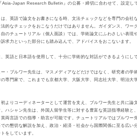
『Asia-Japan Research Bulletin』の公募・締切に合わせて、設
まは、英語で論文をお書きになる時、文法チェックなどを専門の会社
文法的なチェックをおこなうだけではありません。ガイダンス、ワー
各自のチュートリアル（個人面談）では、学術論文にふわさしい表現
や訴求力といった部分にも踏み込んで、アドバイスをおこないます。
は、英語と日本語を使用して、十分に学術的な対話ができるようにし
ー・ブルワー先生は、マスメディアなどだけではなく、研究者の学術
学の専門家で、これまでも京都大学、大阪大学、同志社大学、明治大
。
当初よりコーディネーターとして運営を支え、ブルワー先生と共に論
す。ハシャン先生は、外国人留学生等に対する豊富な英語指導経験と
日英両言語での指導・助言が可能です。チュートリアルではブルワー
語での懇切な解説を加え、政治・経済・社会から国際関係に至る広い
ートをしています。