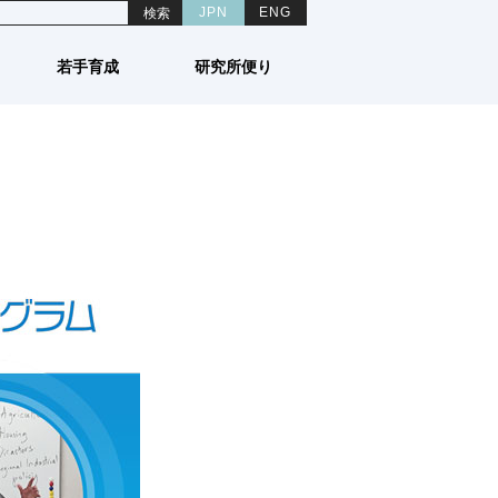
ENG
JPN
研究所便り
若手育成