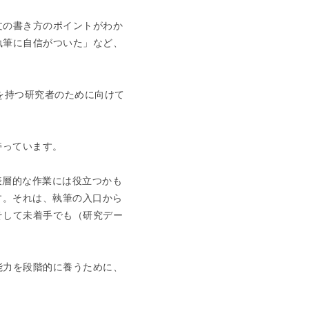
文の書き方のポイントがわか
執筆に自信がついた」など、
を持つ研究者のために向けて
持っています。
表層的な作業には役立つかも
す。それは、執筆の入口から
そして未着手でも（研究デー
能力を段階的に養うために、