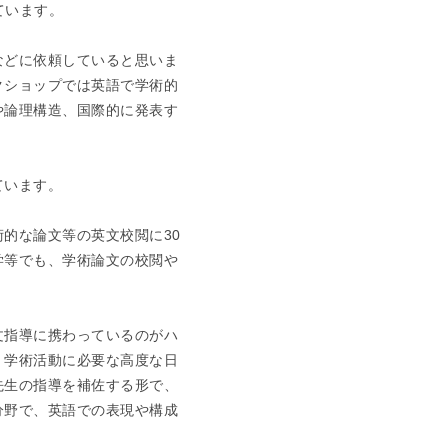
定しています。
などに依頼していると思いま
クショップでは英語で学術的
や論理構造、国際的に発表す
ています。
的な論文等の英文校閲に30
学等でも、学術論文の校閲や
文指導に携わっているのがハ
、学術活動に必要な高度な日
先生の指導を補佐する形で、
分野で、英語での表現や構成