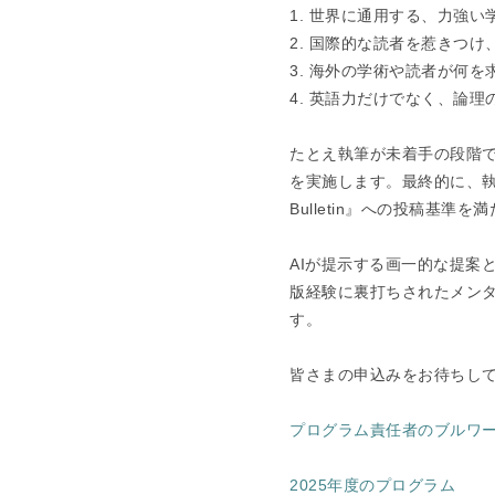
1. 世界に通用する、力強
2. 国際的な読者を惹きつ
3. 海外の学術や読者が何
4. 英語力だけでなく、論
たとえ執筆が未着手の段階で
を実施します。最終的に、執筆いた
Bulletin』への投稿基
AIが提示する画一的な提案
版経験に裏打ちされたメン
す。
皆さまの申込みをお待ちし
プログラム責任者のブルワ
2025年度のプログラム