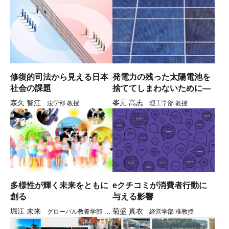
修復的司法から見える日本
発電力の残った太陽電池を
社会の課題
捨ててしまわないために―
森久 智江
峯元 高志
法学部 教授
理工学部 教授
多様性が輝く未来をともに
eクチコミが消費者行動に
創る
与える影響
堀江 未来
菊盛 真衣
グローバル教養学部 教
経営学部 准教授
授