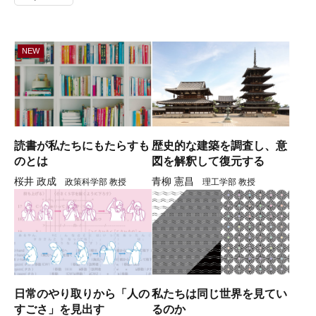
NEW
NEW
読書が私たちにもたらすも
歴史的な建築を調査し、意
のとは
図を解釈して復元する
桜井 政成
青柳 憲昌
政策科学部 教授
理工学部 教授
日常のやり取りから「人の
私たちは同じ世界を見てい
すごさ」を見出す
るのか