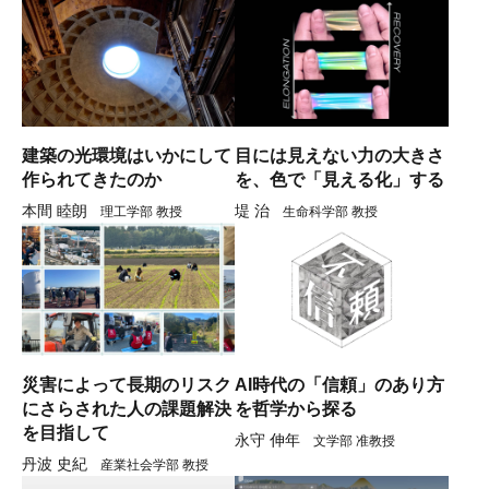
建築の光環境はいかにして
目には見えない力の大きさ
作られてきたのか
を、色で「見える化」する
本間 睦朗
堤 治
理工学部 教授
生命科学部 教授
災害によって長期のリスク
AI時代の「信頼」のあり方
にさらされた人の課題解決
を哲学から探る
を目指して
永守 伸年
文学部 准教授
丹波 史紀
産業社会学部 教授