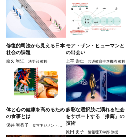
授
修復的司法から見える日本
モア・ザン・ヒューマンと
社会の課題
の出会い
森久 智江
上平 崇仁
法学部 教授
共通教育推進機構 教授
体と心の健康を高めるため
多彩な選択肢に溺れる社会
の食事とは
をサポートする「推薦」の
技術
保井 智香子
食マネジメント学部
原田 史子
教授
情報理工学部 教授