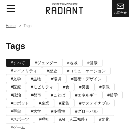
お問合せ
Home
Tags
Tags
すべて
ジェンダー
地域
健康
マイノリティ
歴史
コミュニケーション
文学
生物
環境
芸術・デザイン
医療
モビリティ
食
災害
宗教
政治
都市
ことば
エネルギー
哲学
ロボット
企業
家族
サステイナブル
宇宙
大学
多様性
グローバル
スポーツ
福祉
AI（人工知能）
文化
ゲーム