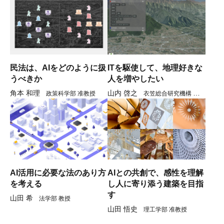
民法は、AIをどのように扱
ITを駆使して、地理好きな
うべきか
人を増やしたい
角本 和理
山内 啓之
政策科学部 准教授
衣笠総合研究機構 准教
授
AI活用に必要な法のあり方
AIとの共創で、感性を理解
を考える
し人に寄り添う建築を目指
す
山田 希
法学部 教授
山田 悟史
理工学部 准教授