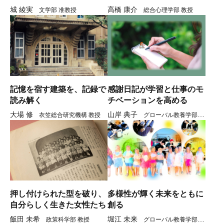
城 綾実
高橋 康介
文学部 准教授
総合心理学部 教授
記憶を宿す建築を、記録で
感謝日記が学習と仕事のモ
読み解く
チベーションを高める
大場 修
山岸 典子
衣笠総合研究機構 教授
グローバル教養学部 教
授
押し付けられた型を破り、
多様性が輝く未来をともに
自分らしく生きた女性たち
創る
飯田 未希
堀江 未来
政策科学部 教授
グローバル教養学部 教