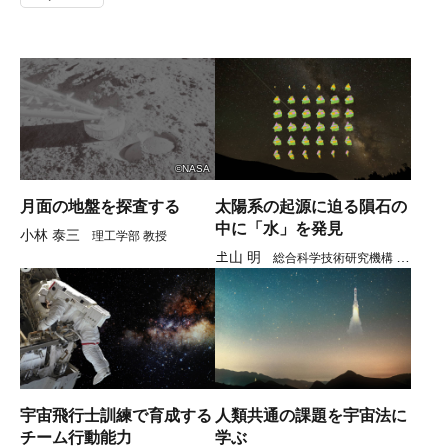
©NASA
月面の地盤を探査する
太陽系の起源に迫る隕石の
中に「水」を発見
小林 泰三
理工学部 教授
𡈽山 明
総合科学技術研究機構 教
授
宇宙飛行士訓練で育成する
人類共通の課題を宇宙法に
チーム行動能力
学ぶ