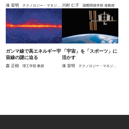
湊 宣明
川村 仁子
テクノロジー・マネジメ
国際関係学部 准教授
ント研究科 教授
ガンマ線で高エネルギー宇
「宇宙」を「スポーツ」に
宙線の謎に迫る
活かす
森 正樹
湊 宣明
理工学部 教授
テクノロジー・マネジメ
ント研究科 准教授