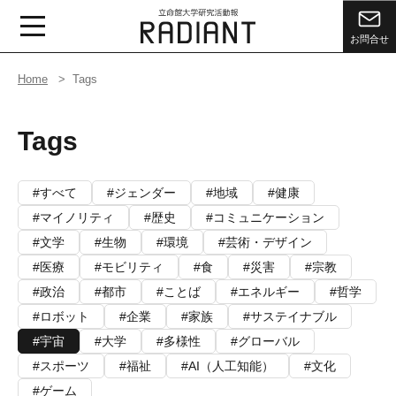
お問合せ
Home
Tags
Tags
すべて
ジェンダー
地域
健康
マイノリティ
歴史
コミュニケーション
文学
生物
環境
芸術・デザイン
医療
モビリティ
食
災害
宗教
政治
都市
ことば
エネルギー
哲学
ロボット
企業
家族
サステイナブル
宇宙
大学
多様性
グローバル
スポーツ
福祉
AI（人工知能）
文化
ゲーム