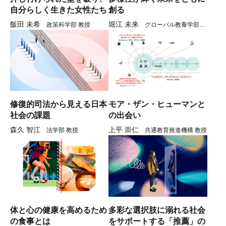
自分らしく生きた女性たち
創る
飯田 未希
堀江 未来
政策科学部 教授
グローバル教養学部 教
授
修復的司法から見える日本
モア・ザン・ヒューマンと
社会の課題
の出会い
森久 智江
上平 崇仁
法学部 教授
共通教育推進機構 教授
体と心の健康を高めるため
多彩な選択肢に溺れる社会
の食事とは
をサポートする「推薦」の