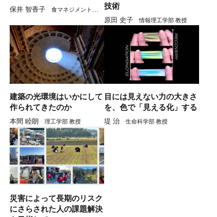
技術
保井 智香子
食マネジメント学部
原田 史子
教授
情報理工学部 教授
建築の光環境はいかにして
目には見えない力の大きさ
作られてきたのか
を、色で「見える化」する
本間 睦朗
堤 治
理工学部 教授
生命科学部 教授
災害によって長期のリスク
にさらされた人の課題解決