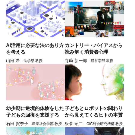
AI活用に必要な法のあり方
カントリー・バイアスから
を考える
読み解く消費者心理
山田 希
寺﨑 新一郎
法学部 教授
経営学部 教授
幼少期に逆境的体験をした
子どもとロボットの関わり
子どもの回復を支援する
から見えてくるヒトの本質
石田 賀奈子
板倉 昭二
産業社会学部 教授
OIC総合研究機構 教授