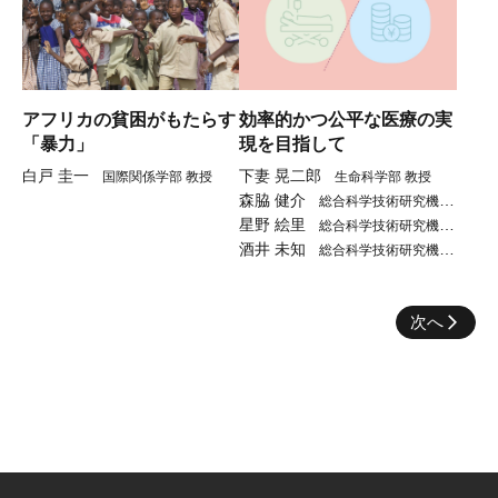
アフリカの貧困がもたらす
効率的かつ公平な医療の実
「暴力」
現を目指して
白戸 圭一
下妻 晃二郎
国際関係学部 教授
生命科学部 教授
森脇 健介
総合科学技術研究機構
星野 絵里
准教授
総合科学技術研究機構
酒井 未知
准教授
総合科学技術研究機構
助教
次へ