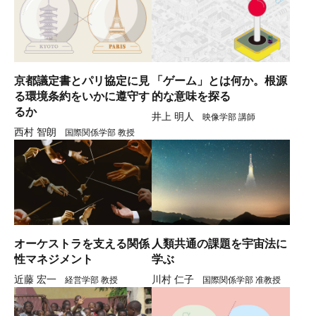
京都議定書とパリ協定に見
「ゲーム」とは何か。根源
る環境条約をいかに遵守す
的な意味を探る
るか
井上 明人
映像学部 講師
西村 智朗
国際関係学部 教授
オーケストラを支える関係
人類共通の課題を宇宙法に
性マネジメント
学ぶ
近藤 宏一
川村 仁子
経営学部 教授
国際関係学部 准教授