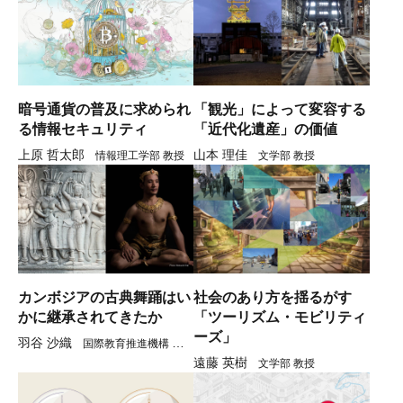
暗号通貨の普及に求められ
「観光」によって変容する
る情報セキュリティ
「近代化遺産」の価値
上原 哲太郎
山本 理佳
情報理工学部 教授
文学部 教授
カンボジアの古典舞踊はい
社会のあり方を揺るがす
かに継承されてきたか
「ツーリズム・モビリティ
ーズ」
羽谷 沙織
国際教育推進機構 准教
遠藤 英樹
授
文学部 教授