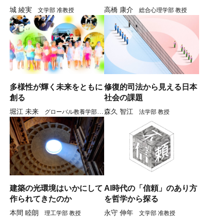
城 綾実
高橋 康介
文学部 准教授
総合心理学部 教授
多様性が輝く未来をともに
修復的司法から見える日本
創る
社会の課題
堀江 未来
森久 智江
グローバル教養学部 教
法学部 教授
授
建築の光環境はいかにして
AI時代の「信頼」のあり方
作られてきたのか
を哲学から探る
本間 睦朗
永守 伸年
理工学部 教授
文学部 准教授