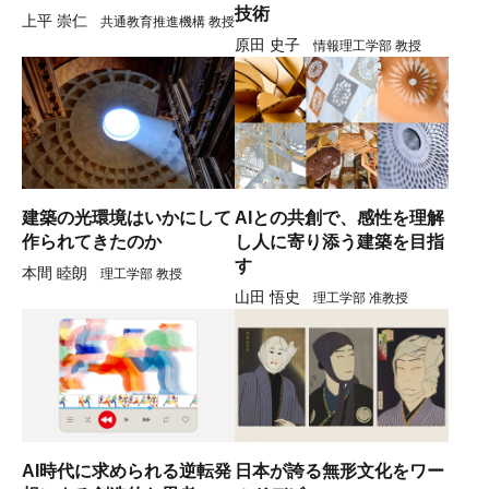
技術
上平 崇仁
共通教育推進機構 教授
原田 史子
情報理工学部 教授
建築の光環境はいかにして
AIとの共創で、感性を理解
作られてきたのか
し人に寄り添う建築を目指
す
本間 睦朗
理工学部 教授
山田 悟史
理工学部 准教授
AI時代に求められる逆転発
日本が誇る無形文化をワー