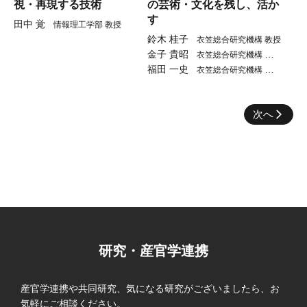
視・再現する技術
の芸術・文化を残し、活か
す
田中 覚
情報理工学部 教授
鈴木 桂子
衣笠総合研究機構 教授
金子 貴昭
衣笠総合研究機構 准教
福田 一史
授
衣笠総合研究機構 専門
研究員
次へ
研究・産官学連携
産官学連携や共同研究、気になる研究がございましたら、お
気軽にご相談ください。