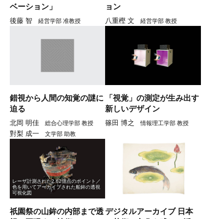
ベーション」
ョン
後藤 智
八重樫 文
経営学部 准教授
経営学部 教授
錯視から人間の知覚の謎に
「視覚」の測定が生み出す
迫る
新しいデザイン
北岡 明佳
篠田 博之
総合心理学部 教授
情報理工学部 教授
對梨 成一
文学部 助教
レーザ計測された2.62億点のポイント／
色を用いてアーカイブされた船鉾の透視
可視化図
祇園祭の山鉾の内部まで透
デジタルアーカイブ 日本