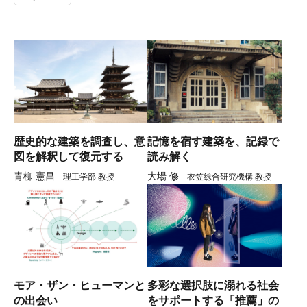
記憶を宿す建築を、記録で
歴史的な建築を調査し、意
読み解く
図を解釈して復元する
大場 修
青柳 憲昌
衣笠総合研究機構 教授
理工学部 教授
モア・ザン・ヒューマンと
多彩な選択肢に溺れる社会
の出会い
をサポートする「推薦」の