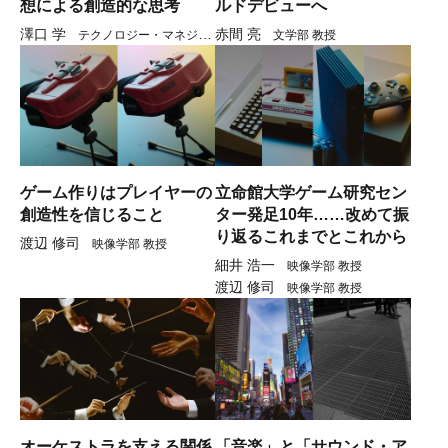
想による創造的な思考
ルドデビューへ
澤口 学
赤間 亮
テクノロジー・マネジメ
文学部 教授
ント研究科 教授
ゲーム作りはプレイヤーの
立命館大学ゲーム研究セン
創造性を信じること
ター発足10年……改めて振
り返るこれまでとこれから
渡辺 修司
映像学部 教授
細井 浩一
映像学部 教授
渡辺 修司
映像学部 教授
オーケストラを支える関係
「音楽」と「サウンド・ア