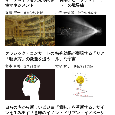
性マネジメント
ート」の境界線
近藤 宏一
小寺 未知留
経営学部 教授
文学部 准教授
クラシック・コンサートの
特殊効果が実現する「リア
「聴き方」の変遷を追う
ル」な宇宙
宮本 直美
大﨑 智史
文学部 教授
映像学部 講師
自らの内から新しいビジョ
「意味」を革新するデザイ
ンを生み出す「意味のイノ
ン・ドリブン・イノベーシ