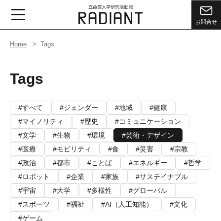
お問合せ
Home
Tags
Tags
すべて
ジェンダー
地域
健康
マイノリティ
歴史
コミュニケーション
文学
生物
環境
芸術・デザイン
医療
モビリティ
食
災害
宗教
政治
都市
ことば
エネルギー
哲学
ロボット
企業
家族
サステイナブル
宇宙
大学
多様性
グローバル
スポーツ
福祉
AI（人工知能）
文化
ゲーム