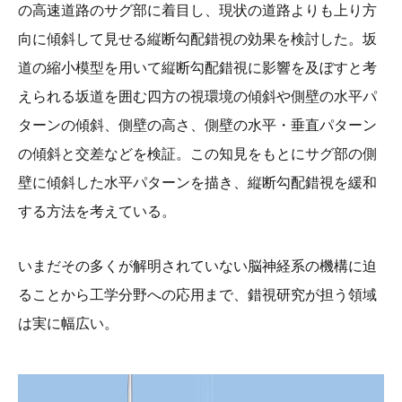
の高速道路のサグ部に着目し、現状の道路よりも上り方
向に傾斜して見せる縦断勾配錯視の効果を検討した。坂
道の縮小模型を用いて縦断勾配錯視に影響を及ぼすと考
えられる坂道を囲む四方の視環境の傾斜や側壁の水平パ
ターンの傾斜、側壁の高さ、側壁の水平・垂直パターン
の傾斜と交差などを検証。この知見をもとにサグ部の側
壁に傾斜した水平パターンを描き、縦断勾配錯視を緩和
する方法を考えている。
いまだその多くが解明されていない脳神経系の機構に迫
ることから工学分野への応用まで、錯視研究が担う領域
は実に幅広い。