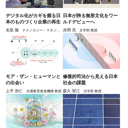
デジタル化がカギを握る日
日本が誇る無形文化をワー
本のものづくり企業の再生
ルドデビューへ
名取 隆
赤間 亮
テクノロジー・マネジメ
文学部 教授
ント研究科 教授
モア・ザン・ヒューマンと
修復的司法から見える日本
の出会い
社会の課題
上平 崇仁
森久 智江
共通教育推進機構 教授
法学部 教授