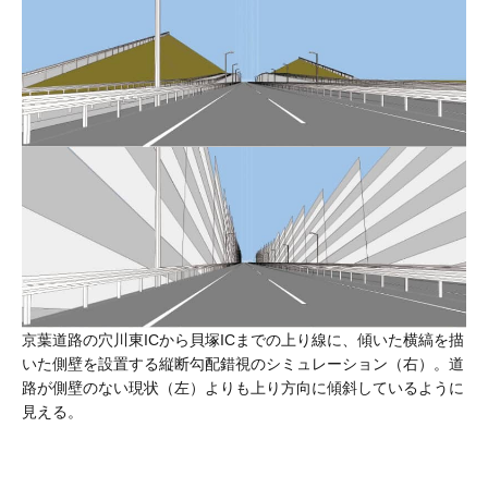
京葉道路の穴川東ICから貝塚ICまでの上り線に、傾いた横縞を描
いた側壁を設置する縦断勾配錯視のシミュレーション（右）。道
路が側壁のない現状（左）よりも上り方向に傾斜しているように
見える。