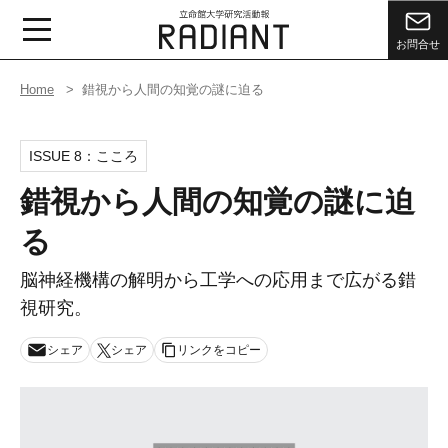
お問合せ
Home
錯視から人間の知覚の謎に迫る
ISSUE 8：
こころ
錯視から人間の知覚の謎に迫
る
脳神経機構の解明から工学への応用まで広がる錯
視研究。
シェア
シェア
リンクをコピー