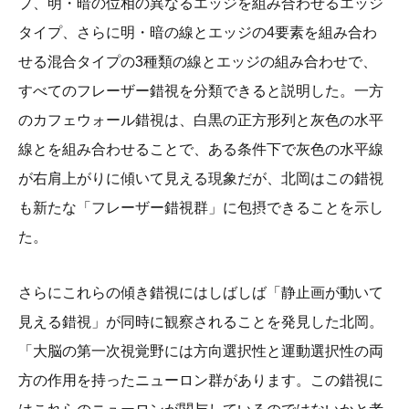
プ、明・暗の位相の異なるエッジを組み合わせるエッジ
タイプ、さらに明・暗の線とエッジの4要素を組み合わ
せる混合タイプの3種類の線とエッジの組み合わせで、
すべてのフレーザー錯視を分類できると説明した。一方
のカフェウォール錯視は、白黒の正方形列と灰色の水平
線とを組み合わせることで、ある条件下で灰色の水平線
が右肩上がりに傾いて見える現象だが、北岡はこの錯視
も新たな「フレーザー錯視群」に包摂できることを示し
た。
さらにこれらの傾き錯視にはしばしば「静止画が動いて
見える錯視」が同時に観察されることを発見した北岡。
「大脳の第一次視覚野には方向選択性と運動選択性の両
方の作用を持ったニューロン群があります。この錯視に