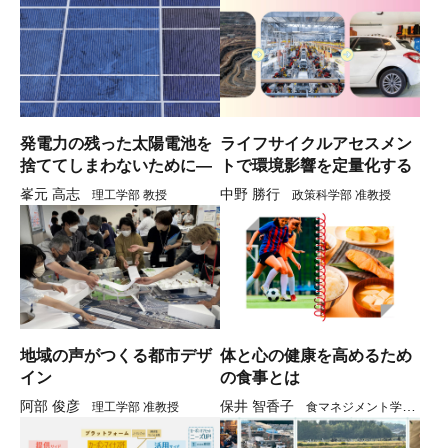
発電力の残った太陽電池を
ライフサイクルアセスメン
捨ててしまわないために―
トで環境影響を定量化する
峯元 高志
中野 勝行
理工学部 教授
政策科学部 准教授
地域の声がつくる都市デザ
体と心の健康を高めるため
イン
の食事とは
阿部 俊彦
保井 智香子
理工学部 准教授
食マネジメント学部
教授