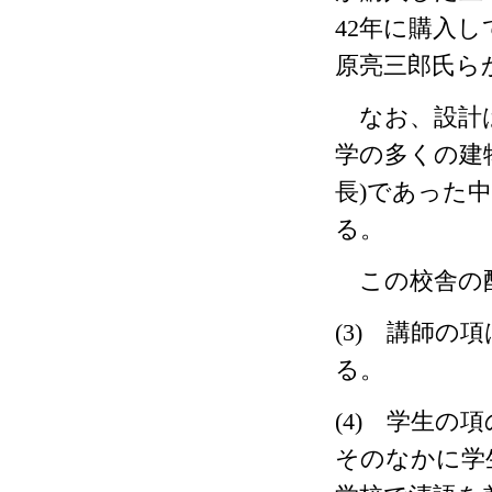
42
年に購入し
原亮三郎氏ら
なお、設計は
学の多くの建
長
)
であった中
る。
この校舎の配
(3)
講師の項は
る。
(4)
学生の項の
そのなかに学