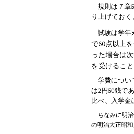
規則は７章
り上げておく
試験は学年末
で
60
点以上を
った場合は次
を受けること
学費につい
は
2
円
50
銭で
比べ、入学金
ちなみに明治
の明治大正昭和