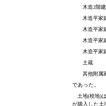
木造
2
階建
木造平
木造
木造
木造平
土
其
であった。
土地
(
校地
)
が購入した土