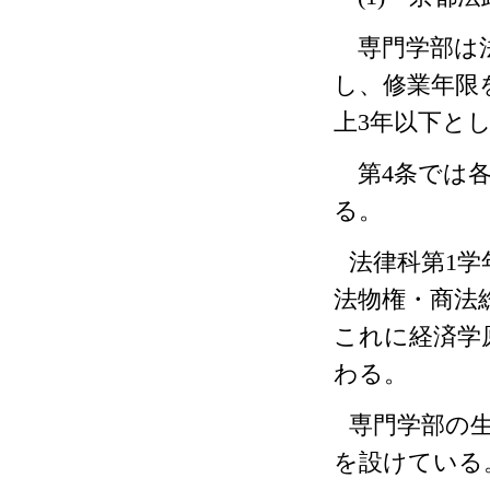
専門学部は法
し、修業年限
上
3
年以下と
第
4
条では
る。
法律科第
1
学
法物権・商法
これに経済学
わる。
専門学部の
を設けている