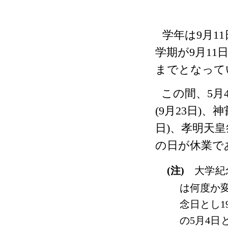
学年は
9
月
11
学期が
9
月
11
までとなって
この間、
5
月
(9
月
23
日
)
、神
日
)
、孝明天皇
の日が休業で
(
注
)
大学紀
は何度か
念日とし
1
の
5
月
4
日