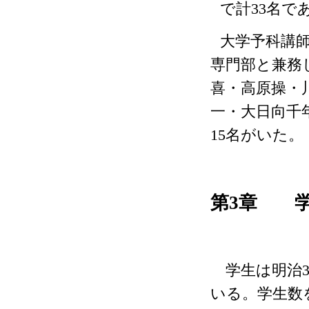
で計
33
名で
大学予科講
専門部と兼務
喜・高原操・
一・大日向千
15
名がいた。
第
3
章 学
学生は明治
いる。学生数