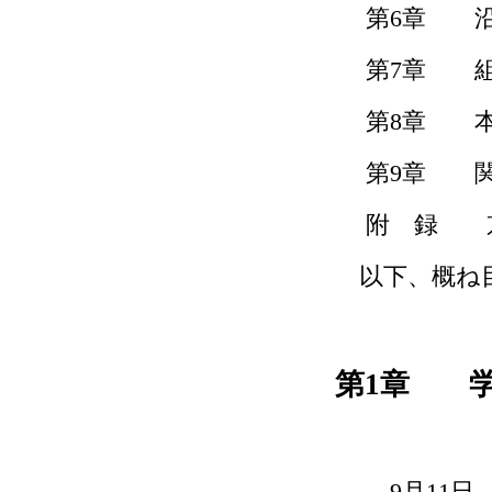
第
6
章 沿
＜懐かしの立命館＞広小路時代
に通ったあの店は今…？
第
7
章 
＜懐かしの立命館＞懐かしの銭
湯
第
8
章 本
＜懐かしの立命館＞昭和初期の
立命館中学校・商業学校（Ⅰ）
第
9
章 関
広報誌「立命館禁衛隊」表紙に
紹介された写真から
附 録 
以下、概ね目
第
1
章 学