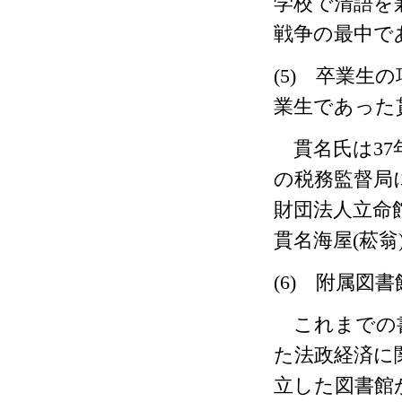
学校で清語を
戦争の最中で
(5)
卒業生の項
業生であった
貫名氏は
37
の税務監督局
財団法人立命
貫名海屋
(
菘翁
(6)
附属図書
これまでの
た法政経済に
立した図書館