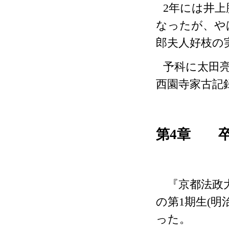
2
年には井上
なったが、や
郎夫人好枝の
予科に太田
西園寺家古記
第
4
章 卒
『京都法政大
の第
1
期生
(
明
った。