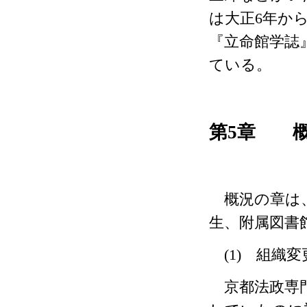
は大正
6
年か
『立命館学誌
ている。
第
5
章 概
概況の章は、
生、附属図書
(1)
組織変
京都法政専門