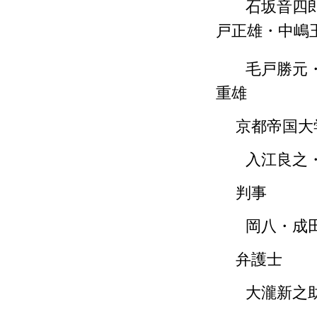
石坂音四
戸正雄・中嶋
毛戸勝元
重雄
京都帝国大
入江良之
判事
岡八・成
弁護士
大瀧新之