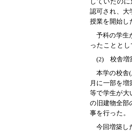
していたのに
認可され、大
授業を開始し
予科の学生
ったこととし
(2)
校舎増
本学の校舎
(
月に一部を増
等で学生が大
の旧建物全部
事を行った。
今回増築し