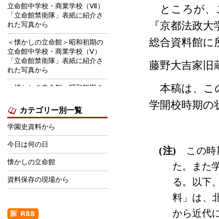
立命館中学校・商業学校（Ⅶ）
ところが、こ
「立命館禁衛隊」表紙に紹介さ
『京都法政大
れた写真から
総合資料館に
＜懐かしの立命館＞昭和初期の
立命館中学校・商業学校（Ⅴ）
「立命館禁衛隊」表紙に紹介さ
藤野大吉家旧
れた写真から
本稿は、この
＜懐かしの立命館＞昭和初期の
立命館中学校・商業学校
学開校時期の
（Ⅵ） 「立命館禁衛隊」表紙
カテゴリー別一覧
に紹介された写真から
学園史資料から
＜学園史資料から＞1970年前後
の学生下宿事情
今日は何の日
(
注
)
この時
＜学園史資料から＞立命館学園
懐かしの立命館
た。また
の建築・景観・デザイン等関連
賞の受賞について
資料保存の現場から
る。以下
＜学園史資料から＞学園祭パン
料」は、
フレット広告にみる「時代の流
から近代
れ」