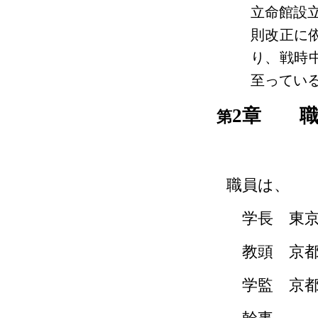
立命館設
則改正に
り、戦時
至ってい
2
章 職
第
職員は、
学長 東京
教頭 京都
学監 京