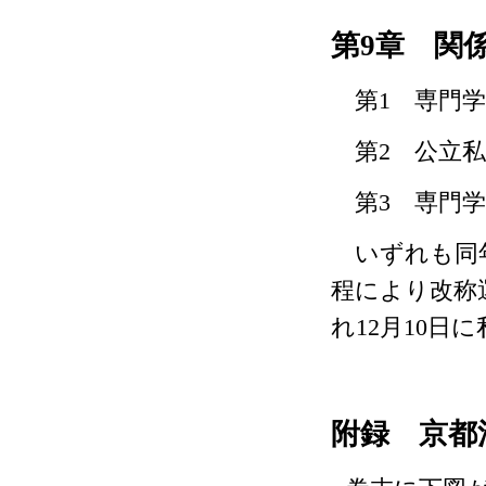
第
9
章 関
第
1
専門学
第
2
公立私
第
3
専門学
いずれも同
程により改称
れ
12
月
10
日に
附録 京都