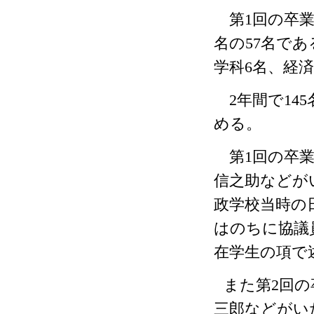
第
1
回の卒
名の
57
名であ
学科
6
名、経済
2
年間で
145
める。
第
1
回の卒
信之助などが
政学校当時の
はのちに協議
在学生の項で
また第
2
回の
三郎などがい