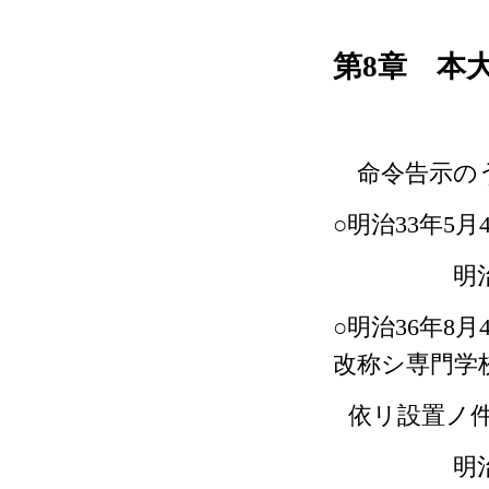
第
8
章 本
命令告示のう
○明治
33
年
5
月
明
○明治
36
年
8
月
改称シ専門学
依リ設置ノ
明