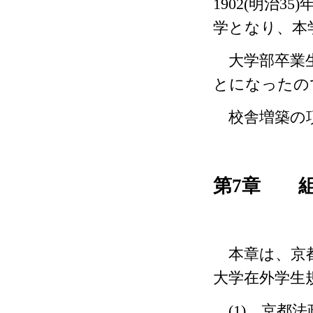
1902(
明治
35)
学となり、本
大学部卒業生
とになったの
校舎増築の
第
7
章 組
本章は、京都
大学在外学生
(1)
京都法政