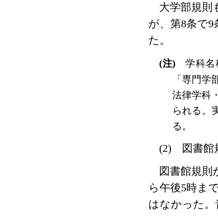
大学部規則
が、第
8
条で
9
た。
(
注
)
学科名
「専門学
法律学科
られる。
る。
(2)
図書館
図書館規則が
ら午後
5
時ま
はなかった。