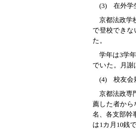
(3)
在外学
京都法政学校
で登校できな
た。
学年は
3
学
でいた。月謝
(4)
校友会
京都法政専門
薦した者から
名、各支部幹
は
1
カ月
10
銭