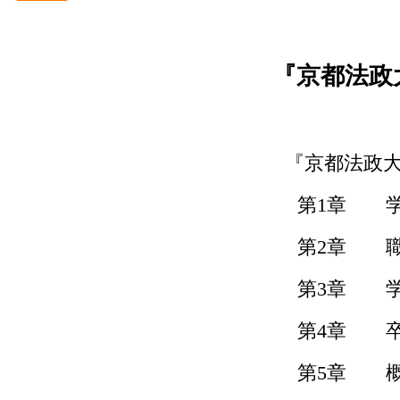
＜懐かしの立命館＞ 立命館オル
ゴールと「学生歌」について
『京都法政
＜懐かしの立命館＞昭和初期の
立命館中学校・商業学校（Ⅳ）
広報誌「立命館禁衛隊」表紙に
紹介された写真から
＜お知らせ＞『シンポジウム
『京都法政
「強い国にならなくてもいい、
尊敬される国日本になるべき‐西
第
1
章 学
園寺公望がみた未来‐』の動画を
公開しました。
第
2
章 職
＜懐かしの立命館＞昭和初期の
立命館中学校・商業学校（Ⅲ）
第
3
章 
広報誌「立命館禁衛隊」表紙に
紹介された写真から
第
4
章 卒
＜懐かしの立命館＞昭和初期の
立命館中学校・商業学校（Ⅱ）
第
5
章 
広報誌「立命館禁衛隊」表紙に
紹介された写真から