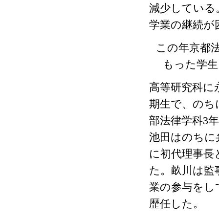
減少している
学業の継続が
この年京都
もった学生
高等研究科に
期生で、のち
部法律学科
3
池田はのちに
に初代理事長
た。畝川は監
業の参与をし
歴任した。