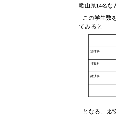
歌山県
14
名な
この学生数
てみると
法律科
行政科
経済科
となる。比