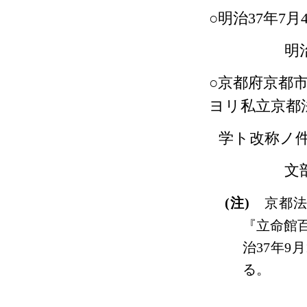
○明治
37
年
7
月
明
○京都府京都
ヨリ私立京都
学ト改称ノ
文部省
(
注
)
京都
『立命館
治
37
年
9
月
る。