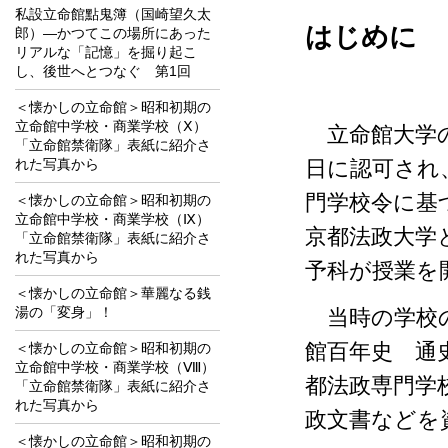
私設立命館點鬼簿（国崎望久太
はじめに
郎）―かつてこの場所にあった
リアルな「記憶」を掘り起こ
し、後世へとつなぐ 第1回
＜懐かしの立命館＞昭和初期の
立命館中学校・商業学校（Ⅹ）
立命館大学の
「立命館禁衛隊」表紙に紹介さ
れた写真から
日に認可され
門学校令に基
＜懐かしの立命館＞昭和初期の
立命館中学校・商業学校（Ⅸ）
京都法政大学
「立命館禁衛隊」表紙に紹介さ
れた写真から
予科が授業を
＜懐かしの立命館＞華麗なる銭
湯の「変身」！
当時の学校の
＜懐かしの立命館＞昭和初期の
館百年史 通
立命館中学校・商業学校（Ⅷ）
都法政専門学
「立命館禁衛隊」表紙に紹介さ
れた写真から
政文書などを
＜懐かしの立命館＞昭和初期の