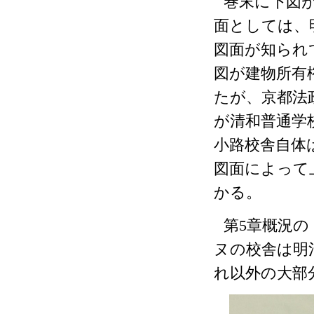
巻末に下図
面としては、
図面が知られ
図が建物所有
たが、京都法
が清和普通学
小路校舎自体
図面によって
かる。
第
5
章概況の
ヌの校舎は明
れ以外の大部