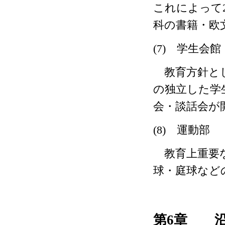
これによって
科の書籍・欧
(7)
学生会館
教育方針とし
の独立した学
会・談話会が
(8)
運動部
教育上重要な
球・庭球など
第
6
章 沿