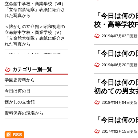
立命館中学校・商業学校（Ⅶ）
「立命館禁衛隊」表紙に紹介さ
「今日は何の
れた写真から
校・高等学校
＜懐かしの立命館＞昭和初期の
立命館中学校・商業学校（Ⅴ）
2019年07月03日更新
「立命館禁衛隊」表紙に紹介さ
れた写真から
「今日は何の
＜懐かしの立命館＞昭和初期の
立命館中学校・商業学校
2019年06月20日更新
（Ⅵ） 「立命館禁衛隊」表紙
カテゴリー別一覧
に紹介された写真から
学園史資料から
「今日は何の日
＜学園史資料から＞1970年前後
の学生下宿事情
初めての男女
今日は何の日
＜学園史資料から＞立命館学園
懐かしの立命館
2018年04月04日更新
の建築・景観・デザイン等関連
賞の受賞について
資料保存の現場から
「今日は何の
＜学園史資料から＞学園祭パン
フレット広告にみる「時代の流
2017年02月15日更新
れ」