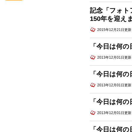
＜懐かしの立命館＞ 立命館オル
記念「フォトア
ゴールと「学生歌」について
150年を迎え
＜懐かしの立命館＞昭和初期の
立命館中学校・商業学校（Ⅳ）
2015年12月21日更新
広報誌「立命館禁衛隊」表紙に
紹介された写真から
「今日は何の
＜お知らせ＞『シンポジウム
「強い国にならなくてもいい、
2013年12月01日更新
尊敬される国日本になるべき‐西
園寺公望がみた未来‐』の動画を
「今日は何の日
公開しました。
＜懐かしの立命館＞昭和初期の
2013年12月01日更新
立命館中学校・商業学校（Ⅲ）
広報誌「立命館禁衛隊」表紙に
「今日は何の日
紹介された写真から
＜懐かしの立命館＞昭和初期の
2013年12月01日更新
立命館中学校・商業学校（Ⅱ）
広報誌「立命館禁衛隊」表紙に
「今日は何の
紹介された写真から