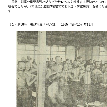
兵器、劇薬や重要書類格納など学校レベルを超越する態勢がとられて
校舎でしたが、2年後には鉄筋3階建てで地下道（防空壕兼）も備えた
す。
（２）第58号 表紙写真「禊の朝」 1935（昭和10）年11月