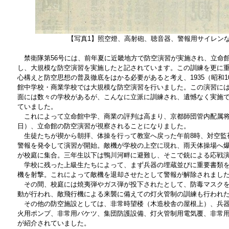
【写真1】照空燈、高射砲、聴音器、警報用サイレン
禁衛隊第56号には、前年夏に近畿地方で防空演習が実施され、立命
し、大規模な防空演習を実施したと記されています。この訓練を更に
心構えと防空思想の普及徹底をはかる必要があると考え、1935（昭和10
館中学校・商業学校では大規模な防空演習を行いました。この演習に
面には数々の学校があるが、こんなに立派に訓練され、遺憾なく実施
ていました。
これによって立命館中学、商業の評判は高まり、京都師団管内配属将校
日）、立命館の防空演習が視察されることになりました。
生徒たちが禊から朝拝、体操を行って教室へ戻った午前8時、対空監
警報を発令して演習が開始。敵機が学校の上空に現れ、雨天体操場へ
が校庭に集合。三年生以下は鴨川河畔に避難し、そこで銃による応戦
学校に残った上級生たちによって、まず兵器の埋蔵並びに重要書類を
機を射撃。これによって敵機を退却させたとして警報が解除されまし
その間、校庭には焼夷弾やガス弾が投下されたとして、防毒マスクを
動が行われ、敵飛行機による来襲に備えての灯火管制の訓練も行われ
その他の防空施設としては、非常時望楼（木造校舎の屋根上）、兵器
火用ポンプ、非常用バケツ、集団防護設備、灯火管制用電気覆、非常
が紹介されていました。