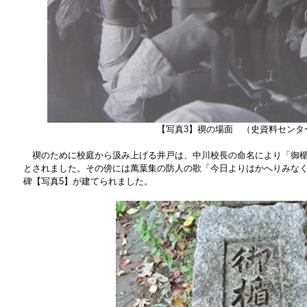
【写真3】禊の場面 （史資料セン
禊のために校庭から汲み上げる井戸は、中川校長の命名により「御楯
とされました。その傍には萬葉集の防人の歌「今日よりはかへりみな
碑【写真5】が建てられました。