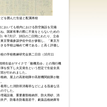
などを囲んだ生徒と配属将校
館においても校内における防空施設を完備
重ね、国家有事の際に不覚をとらないための
）年7月17、18日の二日間にわたり、立命
は東京警備参謀伊佐中佐が参観し、「東京方
できる学校は極めて稀である」と高く評価し
の学校教練研究会第二日目（10月11
視哨生徒がマイクで「敵機見ゆ」との飛行機
爆弾を投下し火災発生という想定で生徒全員
演習が行われました。
格納。屋上の高射砲隊や高射機関銃隊が敵
た。
着用した消防班消毒班などによる迅速な活
たのでした。
埋蔵設備、重要書類格納所、防火用砂、消
用井戸、防毒衣防毒面若干、劇薬品格納庫等