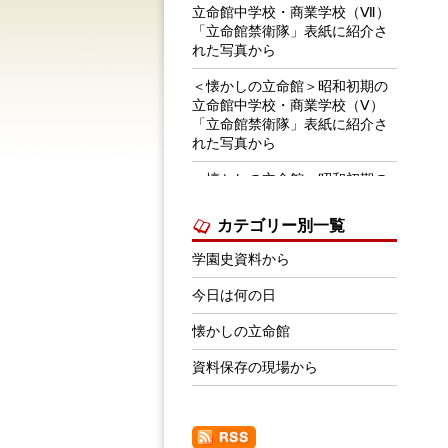
立命館中学校・商業学校（Ⅶ）
「立命館禁衛隊」表紙に紹介さ
れた写真から
＜懐かしの立命館＞昭和初期の
立命館中学校・商業学校（Ⅴ）
「立命館禁衛隊」表紙に紹介さ
れた写真から
＜懐かしの立命館＞昭和初期の
立命館中学校・商業学校
（Ⅵ） 「立命館禁衛隊」表紙
カテゴリー別一覧
に紹介された写真から
学園史資料から
＜学園史資料から＞1970年前後
の学生下宿事情
今日は何の日
＜学園史資料から＞立命館学園
懐かしの立命館
の建築・景観・デザイン等関連
賞の受賞について
資料保存の現場から
＜学園史資料から＞学園祭パン
フレット広告にみる「時代の流
れ」