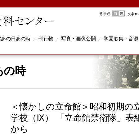
白
黒
背景色
文字サ
館あの日あの時
刊行物
写真・画像公開
学園歌集・音源
あの時
＜懐かしの立命館＞昭和初期の
学校（Ⅸ） 「立命館禁衛隊」表
から