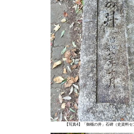
【写真4】「御楯の井」石碑（史資料セ