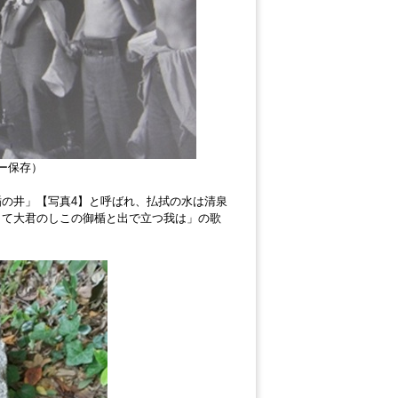
ター保存）
の井」【写真4】と呼ばれ、払拭の水は清泉
くて大君のしこの御楯と出で立つ我は」の歌