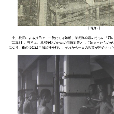
【写真2】
中川校長による指示で、生徒たちは毎朝、禁衛隊道場のうちの「西の
【写真3】。当初は、風邪予防のための健康対策として始まったものが
になり、禊の後には皇城遥拝を行い、それから一日の授業が開始され