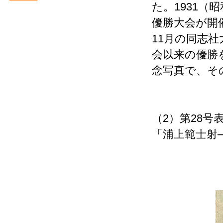
た。1931（
＜懐かしの立命館＞ 立命館オル
優勝大会が開
ゴールと「学生歌」について
11月の同志
＜懐かしの立命館＞昭和初期の
立命館中学校・商業学校（Ⅳ）
会以来の優勝
広報誌「立命館禁衛隊」表紙に
念写真で、そ
紹介された写真から
＜お知らせ＞『シンポジウム
「強い国にならなくてもいい、
尊敬される国日本になるべき‐西
園寺公望がみた未来‐』の動画を
（2）第28号
公開しました。
「浦上範士射
＜懐かしの立命館＞昭和初期の
立命館中学校・商業学校（Ⅲ）
広報誌「立命館禁衛隊」表紙に
紹介された写真から
＜懐かしの立命館＞昭和初期の
立命館中学校・商業学校（Ⅱ）
広報誌「立命館禁衛隊」表紙に
紹介された写真から