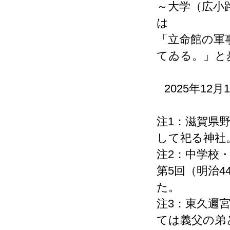
～大学（広小
は
「立命館の軍
てゐる。」と
2025年1
注1：滋賀県
して祀る神社
注2：中学校
第5回（明治
た。
注3：東久邇
ては義父の弟