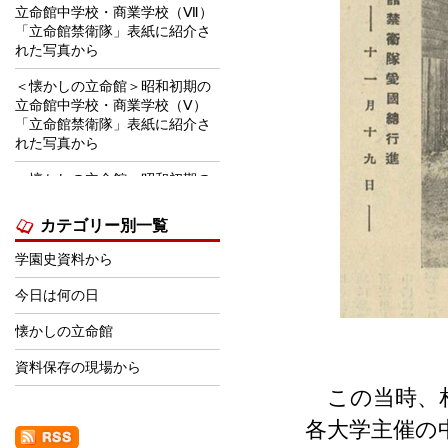
立命館中学校・商業学校（Ⅶ）
「立命館禁衛隊」表紙に紹介さ
れた写真から
＜懐かしの立命館＞昭和初期の
立命館中学校・商業学校（Ⅴ）
「立命館禁衛隊」表紙に紹介さ
れた写真から
＜懐かしの立命館＞昭和初期の
立命館中学校・商業学校
（Ⅵ） 「立命館禁衛隊」表紙
カテゴリー別一覧
に紹介された写真から
学園史資料から
＜学園史資料から＞1970年前後
の学生下宿事情
今日は何の日
＜学園史資料から＞立命館学園
懐かしの立命館
の建築・景観・デザイン等関連
賞の受賞について
資料保存の現場から
この当時、相
＜学園史資料から＞学園祭パン
フレット広告にみる「時代の流
各大学主催の
れ」