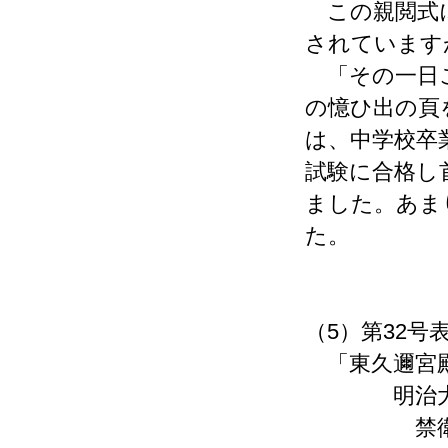
この親閲式に
されています
「その一日こ
の憶ひ出の頁
は、中学校卒
試験に合格し
ました。あま
た。
（5）第32号
「東久邇宮
明治大帝
禁衛隊