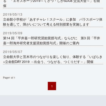
る 「エキスポーツ2019～くさつ・しがSDGs 交流大会～」を開
催
2019/05/13
立命館小学校が「あすチャレ！スクール」に参加 パラスポーツ体
験を通して、障がいについて考える特別授業を実施します
2019/05/09
第14 回「平井嘉一郎研究奨励賞授与式」ならびに 第3 回「平井
嘉一郎海外研究者支援奨励賞授与式」開催のご案内
2019/05/07
立命館大学と茨木市のつながりを楽しく知り、体験する「いばらき
×立命館DAY 2019 －出会う、つながる、つくりだす－」開催
Page1 of 1
1