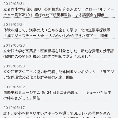
2019/05/31
立命館小学校 第6 回ICT 公開授業研究会および グローバルティー
チャー賞TOP10 に選ばれた正頭英和教諭による講演会を開催
2019/05/24
体験を通して、漢字の成り立ちを楽しく学ぶ 北海道漢字探検隊
「漢字ジェスチャー大会 －人のかたちからできた漢字－」開催
2019/05/23
立命館大学が医薬品・医療機器を対象とした 新たな費用対効果評
価制度の公的分析機関に国内で初めて選定されました
2019/05/23
立命館東アジア平和協力研究着手記念国際シンポジウム 「東アジ
ア安保環境の変化と朝鮮半島の未来」開催
2019/05/22
国際平和ミュージアム 第124 回ミニ企画展示 「キューバと日本
の絆をさがして」開催
2019/05/17
誰もが関心を抱きやすいスポーツを通してSDGs への理解を深め