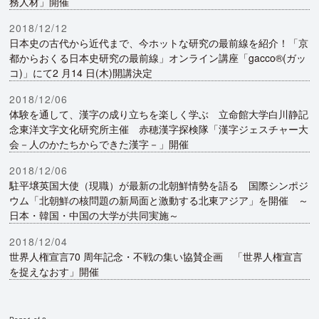
務人材」開催
2018/12/12
日本史の古代から近代まで、今ホットな研究の最前線を紹介！「京
都からおくる日本史研究の最前線」オンライン講座「gacco®(ガッ
コ)」にて2 月14 日(木)開講決定
2018/12/06
体験を通して、漢字の成り立ちを楽しく学ぶ 立命館大学白川静記
念東洋文字文化研究所主催 赤穂漢字探検隊「漢字ジェスチャー大
会－人のかたちからできた漢字－」開催
2018/12/06
駐平壌英国大使（現職）が最新の北朝鮮情勢を語る 国際シンポジ
ウム「北朝鮮の核問題の新局面と激動する北東アジア」を開催 ～
日本・韓国・中国の大学が共同実施～
2018/12/04
世界人権宣言70 周年記念・不戦の集い協賛企画 「世界人権宣言
を捉えなおす」開催