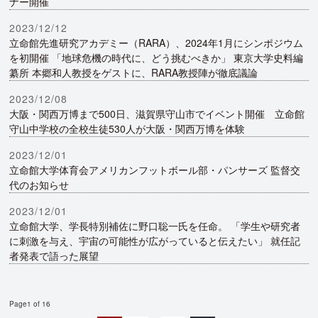
ナー開催
2023/12/12
立命館先進研究アカデミー（RARA）、2024年1月にシンポジウム
を初開催 「地球危機の時代に、どう挑むべきか」 東京大学史料編
纂所 本郷和人教授をゲストに、RARA教授陣が徹底議論
2023/12/08
大阪・関西万博まで500日、滋賀県守山市でイベント開催 立命館
守山中学校の全校生徒530人が大阪・関西万博を体験
2023/12/01
立命館大学体育会アメリカンフットボール部・パンサーズ 監督交
代のお知らせ
2023/12/01
立命館大学、学長特別補佐に野口聡一氏を任命。 「学生や研究者
に刺激を与え、宇宙の可能性が広がっていると伝えたい」 就任記
者発表で語った展望
Page1 of 16