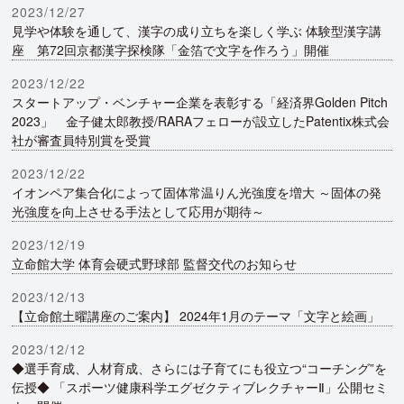
2023/12/27
見学や体験を通して、漢字の成り立ちを楽しく学ぶ 体験型漢字講
座 第72回京都漢字探検隊「金箔で文字を作ろう」開催
2023/12/22
スタートアップ・ベンチャー企業を表彰する「経済界Golden Pitch
2023」 金子健太郎教授/RARAフェローが設立したPatentix株式会
社が審査員特別賞を受賞
2023/12/22
イオンペア集合化によって固体常温りん光強度を増大 ～固体の発
光強度を向上させる手法として応用が期待～
2023/12/19
立命館大学 体育会硬式野球部 監督交代のお知らせ
2023/12/13
【立命館土曜講座のご案内】 2024年1月のテーマ「文字と絵画」
2023/12/12
◆選手育成、人材育成、さらには子育てにも役立つ“コーチング”を
伝授◆ 「スポーツ健康科学エグゼクティブレクチャーⅡ」公開セミ