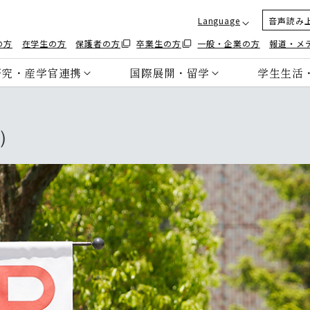
Language
音声読み
の方
在学生の方
保護者の方
卒業生の方
一般・企業の方
報道・メ
研究・産学官連携
国際展開・留学
学生生活
）