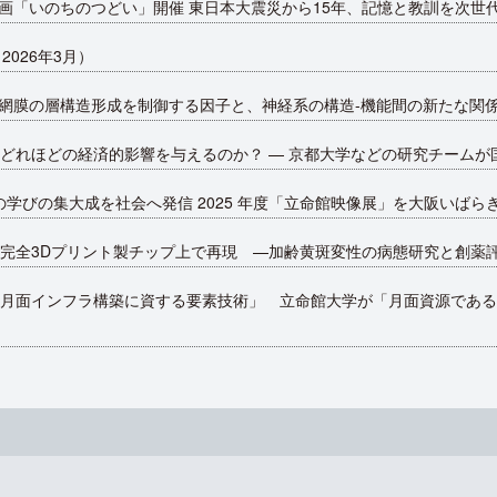
1追悼企画「いのちのつどい」開催 東日本大震災から15年、記憶と教訓を次
026年3月）
～ 網膜の層構造形成を制御する因子と、神経系の構造-機能間の新たな関
どれほどの経済的影響を与えるのか？ — 京都大学などの研究チームが
の学びの集大成を社会へ発信 2025 年度「立命館映像展」を大阪いば
完全3Dプリント製チップ上で再現 —加齢黄斑変性の病態研究と創薬
月面インフラ構築に資する要素技術」 立命館大学が「月面資源である