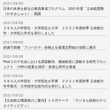
2021/09/30
日本の未来を創る公務員養成プログラム 2021年度「立命館霞塾
（かすみじゅく）」開講
2021/09/28
２９６人の学部生・大学院生が入学 ２０２１年度秋季 立命館大
学・大学院入学式を挙行しました
2021/09/28
絶滅寸前種「フジバカマ」鉢植えを嵐電北野線の全駅に展示
2021/09/28
Postコロナ社会における課題解決、価値創造に貢献する研究プロジ
ェクト 13件の提案を採択・多様な研究を推進
2021/09/24
５８０人の学部生・大学院生が卒業 ２０２１年度秋季 立命館大
学卒業式・大学院学位授与式を挙行しました
2021/09/22
【立命館土曜講座のご案内】１０月テーマ 『デジタル技術のクリ
エイティビティ』