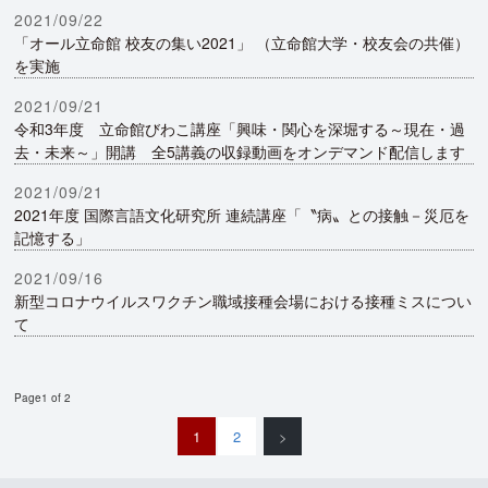
2021/09/22
「オール立命館 校友の集い2021」 （立命館大学・校友会の共催）
を実施
2021/09/21
令和3年度 立命館びわこ講座「興味・関心を深堀する～現在・過
去・未来～」開講 全5講義の収録動画をオンデマンド配信します
2021/09/21
2021年度 国際言語文化研究所 連続講座「〝病〟との接触－災厄を
記憶する」
2021/09/16
新型コロナウイルスワクチン職域接種会場における接種ミスについ
て
Page1 of 2
1
2
>