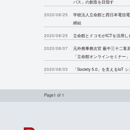
パス」の創造を目指す
2020/08/25
学校法人立命館と西日本電信電
締結
2020/08/25
立命館とドコモがICTを活用
2020/08/07
元外務事務次官 薮中三十二客
「立命館オンラインセミナー」8
2020/08/03
「Society 5.0」を支え
Page1 of 1