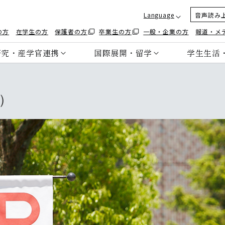
Language
音声読み
の方
在学生の方
保護者の方
卒業生の方
一般・企業の方
報道・メ
研究・産学官連携
国際展開・留学
学生生活
）