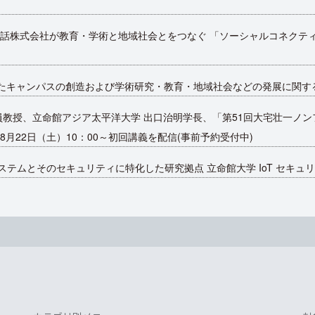
話株式会社が教育・学術と地域社会とをつなぐ 「ソーシャルコネクテ
したキャンパスの創造および学術研究・教育・地域社会などの発展に関す
員教授、立命館アジア太平洋大学 出口治明学長、「第51回大宅壮一ノン
月22日（土）10：00～初回講義を配信(事前予約受付中)
るIoT システムとそのセキュリティに特化した研究拠点 立命館大学 IoT セ