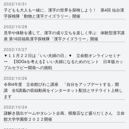
2022/10/31
子どもも大人も一緒に、漢字の世界を探検しよう！ 第4回 仙台漢
字探検隊「動物と漢字クイズラリー」開催
2022/10/28
見学や体験を通して、漢字の成り立ちを楽しく学ぶ 体験型漢字講
座 第16回福島漢字探検隊「漢字クイズラリー」開催
2022/10/27
▼１１月２２日は「いい夫婦の日」▼ 立命館オンラインセミナ
ー 【SDGsを考える】いい夫婦になるためのヒント 日本版カッ
プルセラピー開発への挑戦
2022/10/26
令和4年度 立命館びわこ講座 「自分をアップデートする」開
講 全5講義の収録動画をインターネット配信とサテライト上映し
ます
2022/10/24
謎解き脱出ゲームやタレント企画、模擬店など盛りだくさん 立命
館大学学園祭２０２２開催